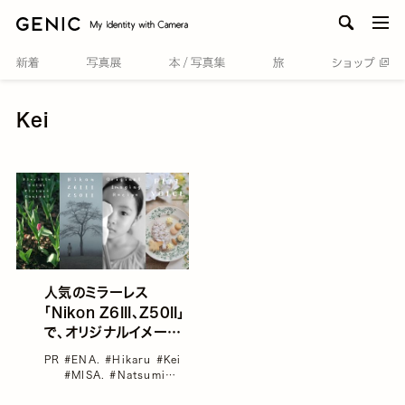
men
Kei
人気のミラーレス
「Nikon Z6III、Z50II」
で、オリジナルイメージ
ングレシピにチャレンジ
PR
#ENA.
#Hikaru
#Kei
した10名のリアルボイ
#MISA.
#Natsumi
ス
#Nikon