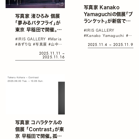
写真家 Kanako
Yamaguchiの個展「ブ
写真家 渚ひろみ 個展
ランケット」が新宿で開
「夢みるバタフライ」が
催。写真と絵具を融合さ
東京 早稲田で開催。デ
#IRIS GALLERY
せた独自の手法
#Kanako Yamaguchi
#写
ザイナー 森英恵のヴィ
#IRIS GALLERY
#Maria
「Photo
真展
ンテージ衣装を用いた
2025.11.4 ~ 2025.11.9
#あずりな
#写真展
#山中夏
Japanesque
ポートレート写真シリー
歩
#森英恵
2025.11.11 ~
Painting」を用いて、写
2025.11.16
ズと、実際に撮影で使用
真と絵画の間を自由に
した衣装を展示
行き来する
写真家 コハラタケルの
個展 「Contrast」が東
京 早稲田で開催。孤独