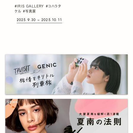
や承認欲求、虚しさを背
#IRIS GALLERY
#コハラタ
景に生まれた写真を、4
ケル
#写真展
年を経た現在の視点か
2025.9.30 ~ 2025.10.11
ら見直した