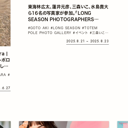
東海林広太、蓮井元彦、三森いこ、水島貴大
ら16名の写真家が参加。「LONG
SEASON PHOTOGRAPHERS
SLIDESHOW」第8回が四谷で開催
#GOTO AKI
#LONG SEASON
#TOTEM
POLE PHOTO GALLERY
#イベント
#三森いこ
#
中嶋琉平
2025.8.21 ~ 2025.8.23
a |
のトポロ
し
BARA
#
6.6.27