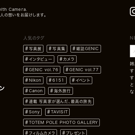
with Camera.
人の想いをお届けします。
人気のタグ
N
写真展
写真集
雑誌GENIC
インタビュー
カメラ
雑
GENIC vol.76
GENIC vol.77
す
す
Nikon
6151
イベント
と
ン
Canon
海外旅行
な
連載 写真家が選んだ、最高の旅先
Sony
TAVISIT
TOTEM POLE PHOTO GALLERY
フィルムカメラ
プレゼント