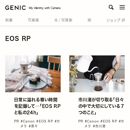
men
EOS RP
日常に溢れる尊い時間
市川渚が切り取る「日々
を記録して─「EOS RP
の中で大切にしている７
と私の24h」
つのこと」
PR
#Canon
#EOS RP
#カ
PR
#Canon
#EOS RP
#カ
メラ
#茶々
メラ
#市川渚