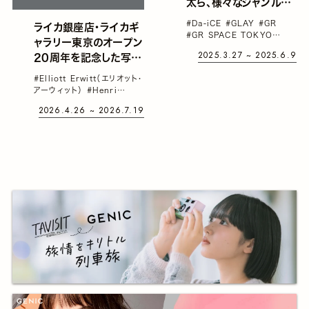
太ら、様々なジャンルで
活躍する16名の作品を
#Da-iCE
#GLAY
#GR
ライカ銀座店・ライカギ
展示。原宿のGR
#GR SPACE TOKYO
ャラリー東京のオープン
SPACE TOKYOにて
#JIRO
#RICOH（リコー）
2025.3.27 ~ 2025.6.9
20周年を記念した写真
「GR Anthology －
展「Timeless
16 の視点－」が開催
#Elliott Erwitt（エリオット・
Vision」が開催。ハービ
アーウィット）
#Henri
ー・山口、ロベール・ドア
Cartier-Bresson（アンリ・
2026.4.26 ~ 2026.7.19
カルティエ＝ブレッソン）
ノーら国内外の写真家
#Robert Doisneau（ロベー
12名による作品35点
ル・ドアノー）
#コンスタンテ
を展示
ィン・マノス
#セバスチャン・
サルガド
#ハービー・山口