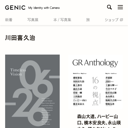
men
川田喜久治
森山大道、ハービー山
口、横木安良夫、永山瑛