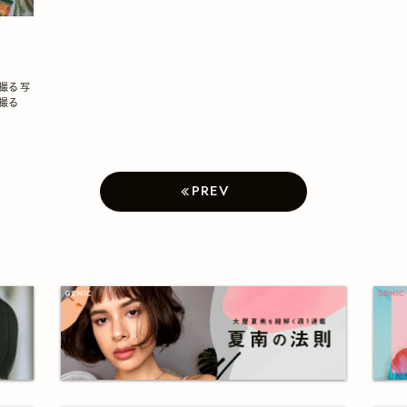
撮る写
撮る