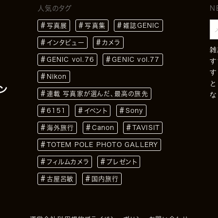
人気のタグ
N
写真展
写真集
雑誌GENIC
インタビュー
カメラ
雑
GENIC vol.76
GENIC vol.77
す
す
Nikon
と
ン
連載 写真家が選んだ、最高の旅先
な
6151
イベント
Sony
海外旅行
Canon
TAVISIT
TOTEM POLE PHOTO GALLERY
フィルムカメラ
プレゼント
古屋呂敏
国内旅行