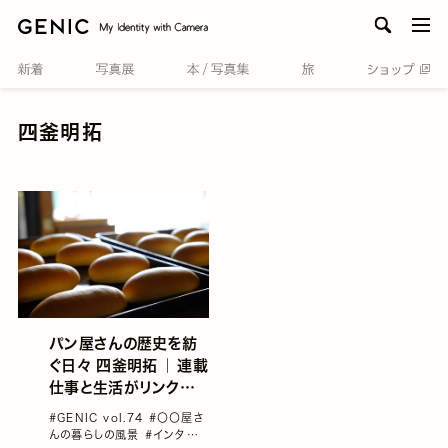
men
四釜明拓
パン屋さんの歴史を紡
ぐ日々 四釜明拓 ｜ 連載
仕事と生活がリンクする
“〇〇屋さん”の暮らしの
#GENIC vol.74
#〇〇屋さ
風景
んの暮らしの風景
#インタビュ