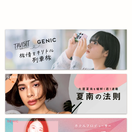
ー
#四釜明拓
#雑誌GENIC