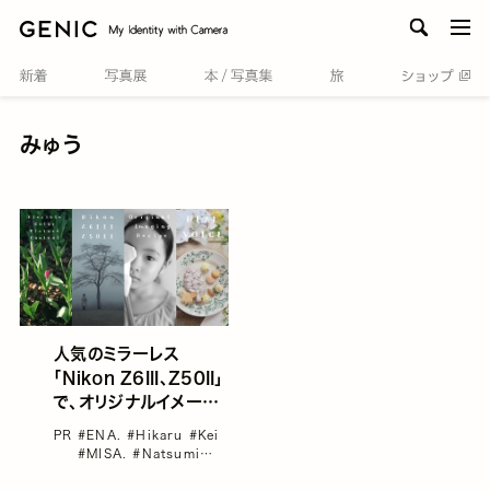
men
みゅう
人気のミラーレス
「Nikon Z6III、Z50II」
で、オリジナルイメージ
ングレシピにチャレンジ
PR
#ENA.
#Hikaru
#Kei
した10名のリアルボイ
#MISA.
#Natsumi
ス
#Nikon