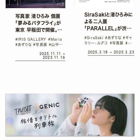
SiraSakiと渚ひろみに
写真家 渚ひろみ 個展
よる二人展
「夢みるバタフライ」が
「PARALLEL」が渋谷
東京 早稲田で開催。デ
で開催。それぞれのアプ
ザイナー 森英恵のヴィ
#SiraSaki
#あずりな
#ギャ
#IRIS GALLERY
#Maria
ローチによって生み出さ
ンテージ衣装を用いた
ラリー・ルデコ
#写真展
#山
#あずりな
#写真展
#山中夏
れるパラレルな共鳴
中夏歩
#渚ひろみ
ポートレート写真シリー
歩
#森英恵
2025.3.18 ~ 2025.3.23
2025.11.11 ~
2025.11.16
ズと、実際に撮影で使用
した衣装を展示