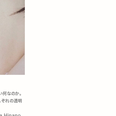
い何なのか。
れぞれの透明
 Hinano