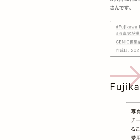
さんです。
#Fujikawa 
#写真家が撮
GENIC編集
作成日:
202
Fujik
写
チ
るこ
愛用