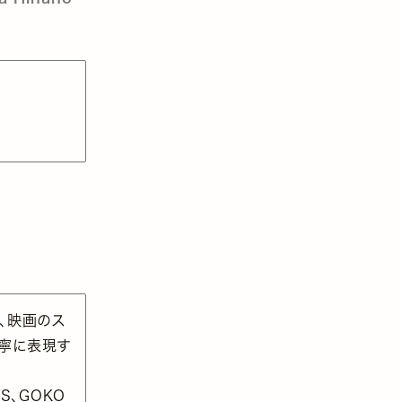
、映画のス
丁寧に表現す
VS、GOKO