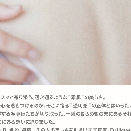
スッと寄り添う、透き通るような＂素肌＂の美しさ。
心を惹きつけるのか。そこに宿る＂透明感＂の正体とはいった
躍する写真家たちが切り取った、一瞬のきらめきの先にあるそ
こにある想いに迫りました。
り、色彩、感情...その人の美しさを引き出す写真家、Fujikawa