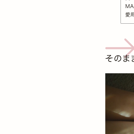
MA
愛用
そのま