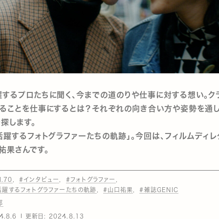
するプロたちに聞く、今までの道のりや仕事に対する想い。ク
ることを仕事にするとは？それぞれの向き合い方や姿勢を通し
探します。
活躍するフォトグラファーたちの軌跡」。今回は、フィルムディレ
祐果さんです。
l.70
#インタビュー
#フォトグラファー
活躍するフォトグラファーたちの軌跡
#山口祐果
#雑誌GENIC
部
4.8.6
更新日:
2024.8.13