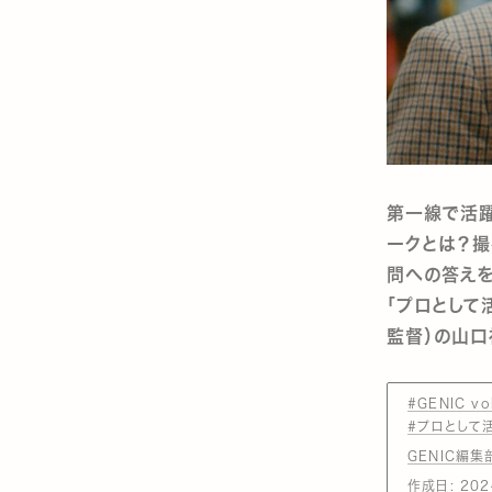
第一線で活躍
ークとは？撮
問への答えを
「プロとして
監督）の山口
#GENIC vo
#プロとして
GENIC編集
作成日:
202