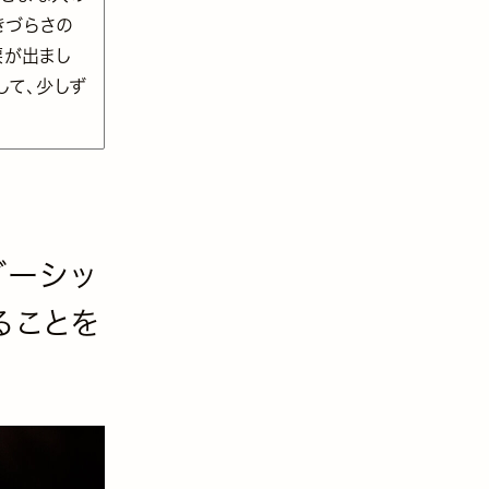
きづらさの
涙が出まし
して、少しず
。
ダーシッ
ることを