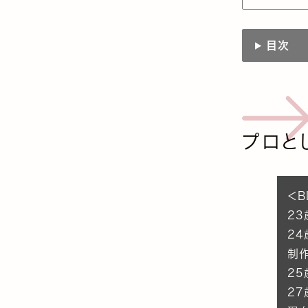
目次
プロと
＜B
2
24
制
25
27