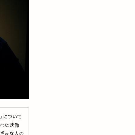
性』について
られた映像
まざまな人の