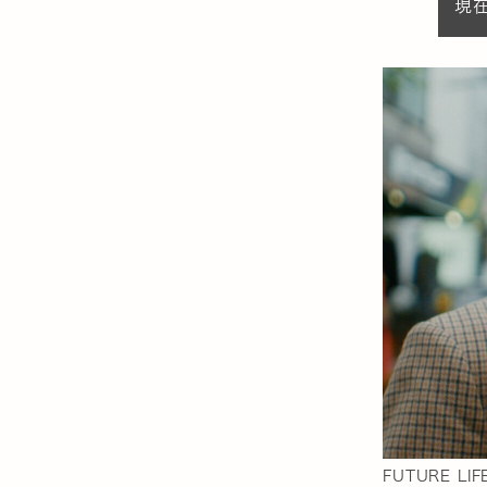
現
FUTURE LIF