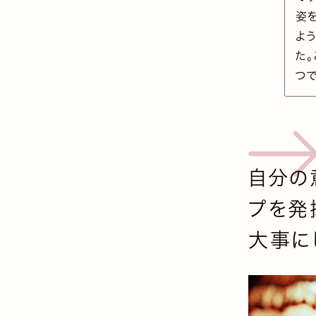
姿
よ
た
つ
自分の
プを発
大事に