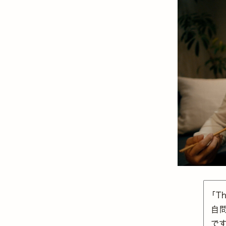
「T
自
で