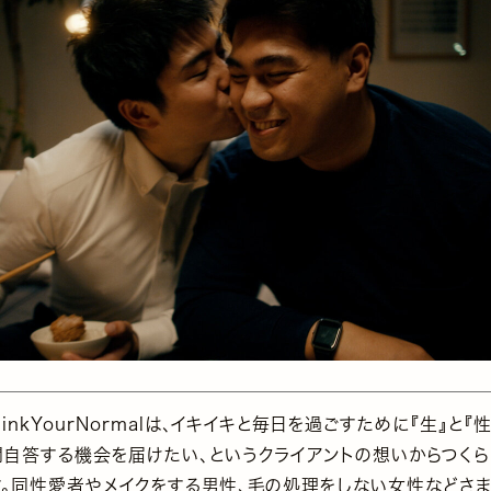
hinkYourNormalは、イキイキと毎日を過ごすために『生』と『
問自答する機会を届けたい、というクライアントの想いからつく
す。同性愛者やメイクをする男性、毛の処理をしない女性などさ