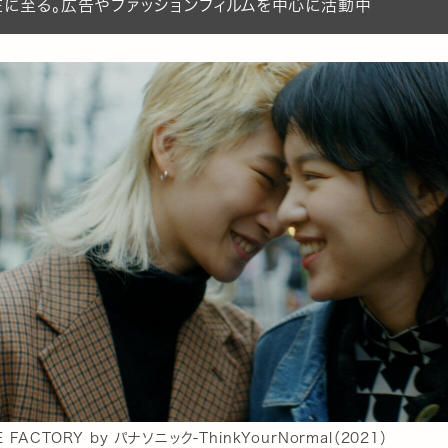
在に至る。広告やファッションフィルムを中心に活動中
E FACTORY by パナソニック-ThinkYourNormal（2021）