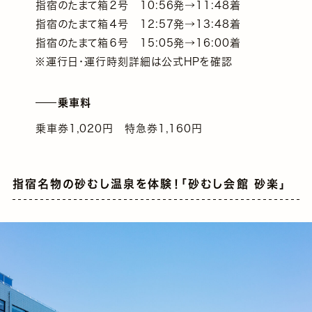
指宿のたまて箱２号 10:56発→11:48着
指宿のたまて箱４号 12:57発→13:48着
指宿のたまて箱６号 15:05発→16:00着
※運行日・運行時刻詳細は公式HPを確認
乗車料
乗車券1,020円 特急券1,160円
指宿名物の砂むし温泉を体験！「砂むし会館 砂楽」