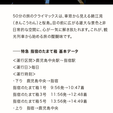
50分の旅のクライマックスは、車窓から見える錦江湾
（きんこうわん）と桜島。目の前に広がる雄大な景色と非
日常的な空間に、心が一気に解き放たれます。これが、観
光列車から始める旅の醍醐味です。
特急 指宿のたまて箱 基本データ
＜運行区間＞鹿児島中央駅～指宿駅
＜運行日＞毎日
＜運行時刻＞
・下り 鹿児島中央→指宿
指宿のたまて箱１号 9:56発→10:47着
指宿のたまて箱３号 11:56発→12:48着
指宿のたまて箱５号 13:56発→14:49着
・上り 指宿→鹿児島中央