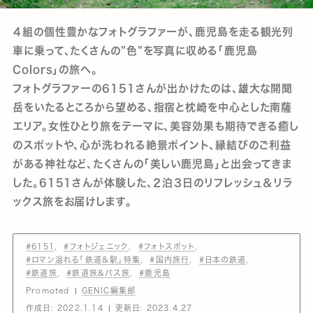
４組の個性豊かなフォトグラファーが、鹿児島を走る観光列
車に乗って、たくさんの”色”を写真に収める「鹿児島
Colors」の旅へ。
フォトグラファーの6151さんが出かけたのは、雄大な開聞
岳をいたるところから望める、指宿と枕崎を中心とした南薩
エリア。女性ひとり旅をテーマに、美容効果も期待できる癒し
のスポットや、心が洗われる絶景ポイント、縁結びのご利益
がある神社など、たくさんの「美しい鹿児島」と出会ってきま
した。6151さんが体験した、２泊３日のリフレッシュ＆リラ
ックス旅をお届けします。
#6151
#フォトジェニック
#フォトスポット
#ロマン溢れる「鉄道＆駅」特集
#国内旅行
#日本の鉄道
#鉄道旅
#鉄道旅&バス旅
#鹿児島
Promoted
GENIC編集部
作成日:
2022.1.14
更新日:
2023.4.27