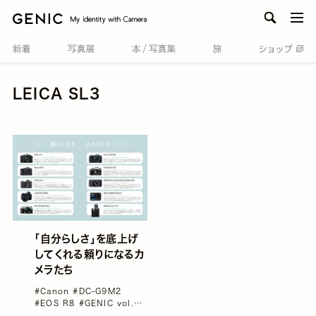
men
LEICA SL3
「自分らしさ」を底上げ
してくれる頼りになるカ
メラたち
#Canon
#DC-G9M2
#EOS R8
#GENIC vol.71
#GR III
#GR III HDF