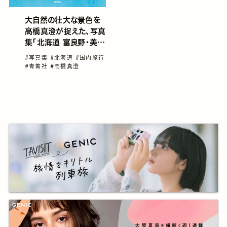
大自然の壮大な景色を
高橋真澄が捉えた、写真
集「北海道 富良野・美瑛
【風景NAVI】」発売
#写真集
#北海道
#国内旅行
#青菁社
#高橋真澄