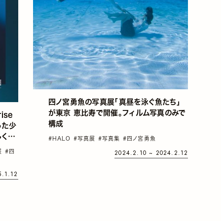
四ノ宮勇魚の写真展「真昼を泳ぐ魚たち」
が東京 恵比寿で開催。フィルム写真のみで
ise
構成
った少
しく苦
#HALO
#写真展
#写真集
#四ノ宮勇魚
展
#四
2024.2.10 ~ 2024.2.12
5.1.12