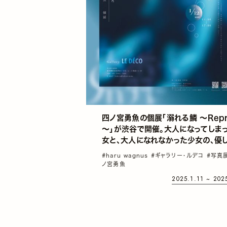
四ノ宮勇魚の個展「溺れる鱗 ～Repr
～」が渋谷で開催。大人になってしま
女と、大人になれなかった少女の、優
しい物語
#haru wagnus
#ギャラリー・ルデコ
#写真
ノ宮勇魚
2025.1.11 ~ 202