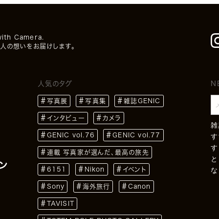
with Camera.
人の想いをお届けします。
人気のタグ
N
写真展
写真集
雑誌GENIC
インタビュー
カメラ
雑
GENIC vol.76
GENIC vol.77
す
す
連載 写真家が選んだ、最高の旅先
と
ン
6151
Nikon
イベント
な
Sony
海外旅行
Canon
TAVISIT