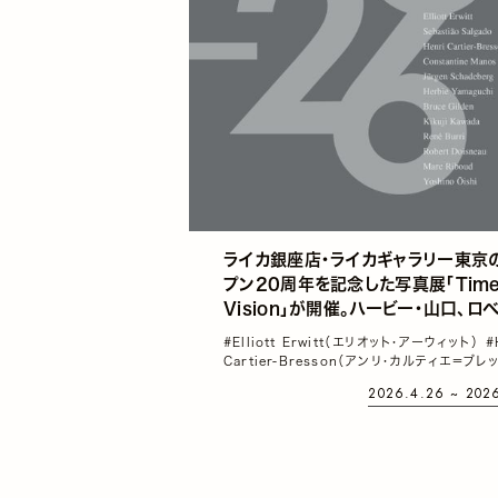
ライカ銀座店・ライカギャラリー東京
プン20周年を記念した写真展「Timel
Vision」が開催。ハービー・山口、ロ
ル・ドアノーら国内外の写真家12名
#Elliott Erwitt（エリオット・アーウィット）
#
作品35点を展示
Cartier-Bresson（アンリ・カルティエ＝ブレ
#Robert Doisneau（ロベール・ドアノー）
#
2026.4.26 ~ 202
タンティン・マノス
#セバスチャン・サルガド
#
ー・山口