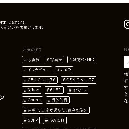
with Camera.
人の想いをお届けします。
人気のタグ
N
写真展
写真集
雑誌GENIC
インタビュー
カメラ
雑
GENIC vol.76
GENIC vol.77
す
す
Nikon
6151
イベント
と
ン
Canon
海外旅行
な
連載 写真家が選んだ、最高の旅先
Sony
TAVISIT