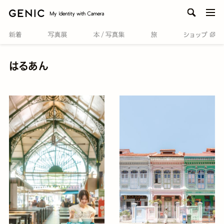
men
はるあん