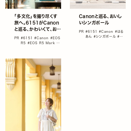
「多文化」を撮り尽くす
Canonと巡る、おいし
旅へ。6151がCanon
いシンガポール
と巡る、かわいくて、おい
PR
#6151
#Canon
#はる
しくて、カラフルなシンガ
あん
#シンガポール
#プ
PR
#6151
#Canon
#EOS
ポール
レゼント
#海外旅行
R5
#EOS R5 Mark II
#EOS R50 V
#はるあ
ん