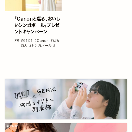
「Canonと巡る、おいし
いシンガポール」プレゼ
ントキャンペーン
PR
#6151
#Canon
#はる
あん
#シンガポール
#プ
レゼント
#海外旅行