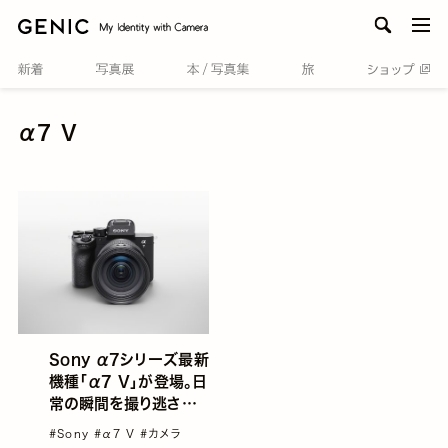
men
α7 V
Sony α7シリーズ最新
機種「α7 V」が登場。日
常の瞬間を撮り逃さず、
より美しく写し止めるこ
#Sony
#α7 V
#カメラ
とで、表現の可能性が広