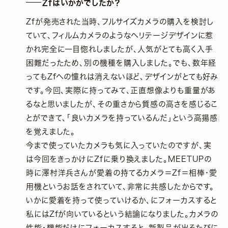
Zfはいかがでしたか？
Zfが発売された当時、フルサイズカメラの購入を検討し
ていて、フィルムカメラのようなヘリテージデザインに惹
かれ完全に一目惚れしましたが、人気がとても高く入手
困難だったため、別の機種を購入しました。でも、数年経
ってもZfへの憧れは消えないほど、デザインがとても好み
です。今回、実際に持ってみて、正直想像よりも重量があ
るなと思いましたが、その重さから質感の高さを感じるこ
とができて、「良いカメラを持っているんだ」という高揚感
を覚えました。
今まで使っていたカメラも気に入っていたのですが、実
は今回をきっかけにZfに乗り換えました。MEETUPの
時に澤村洋兵さんが愛着の持てるカメラ＝Zf＝相棒・愛
用機というお話をされていて、非常に共感したからです。
いかに愛着を持って使っていけるか、にフォーカスすると
私にはZfが向いているという結論になりました。カメラの
性能・機能だけにフォーカスすると、新製品が出るたびに