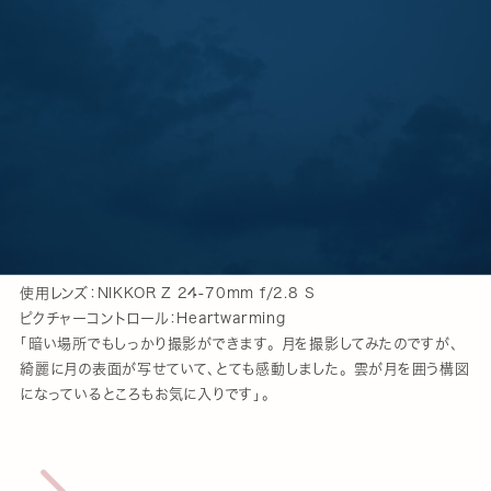
使用レンズ：NIKKOR Z 24-70mm f/2.8 S
ピクチャーコントロール：Heartwarming
「暗い場所でもしっかり撮影ができます。 月を撮影してみたのですが、
綺麗に月の表面が写せていて、とても感動しました。 雲が月を囲う構図
になっているところもお気に入りです」。