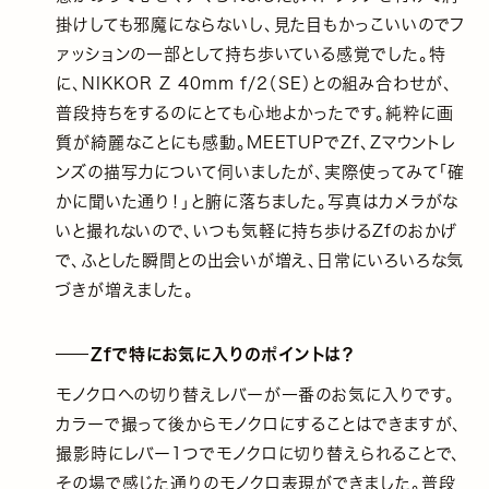
掛けしても邪魔にならないし、見た目もかっこいいのでフ
ァッションの一部として持ち歩いている感覚でした。特
に、NIKKOR Z 40mm f/2（SE）との組み合わせが、
普段持ちをするのにとても心地よかったです。純粋に画
質が綺麗なことにも感動。MEETUPでZf、Zマウントレ
ンズの描写力について伺いましたが、実際使ってみて「確
かに聞いた通り！」と腑に落ちました。写真はカメラがな
いと撮れないので、いつも気軽に持ち歩けるZfのおかげ
で、ふとした瞬間との出会いが増え、日常にいろいろな気
づきが増えました。
Zfで特にお気に入りのポイントは？
モノクロへの切り替えレバーが一番のお気に入りです。
カラーで撮って後からモノクロにすることはできますが、
撮影時にレバー1つでモノクロに切り替えられることで、
その場で感じた通りのモノクロ表現ができました。普段