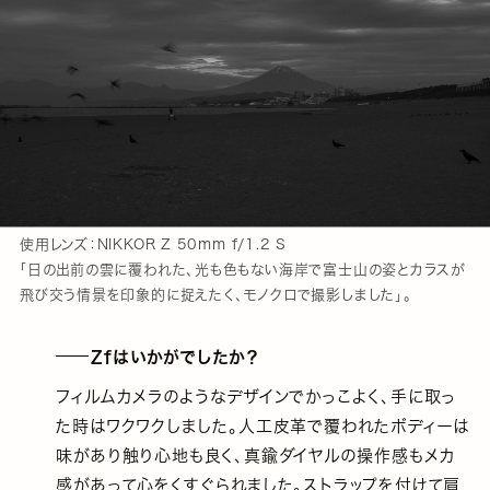
使用レンズ：NIKKOR Z 50mm f/1.2 S
「日の出前の雲に覆われた、光も色もない海岸で富士山の姿とカラスが
飛び交う情景を印象的に捉えたく、モノクロで撮影しました」。
Zfはいかがでしたか？
フィルムカメラのようなデザインでかっこよく、手に取っ
た時はワクワクしました。人工皮革で覆われたボディーは
味があり触り心地も良く、真鍮ダイヤルの操作感もメカ
感があって心をくすぐられました。ストラップを付けて肩