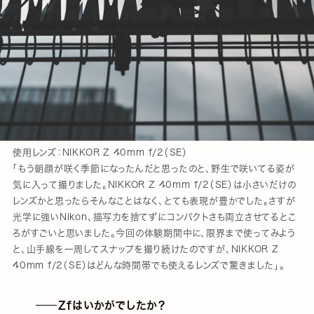
使用レンズ：NIKKOR Z 40mm f/2（SE）
「もう朝顔が咲く季節になったんだと思ったのと、野生で咲いてる姿が
気に入って撮りました。NIKKOR Z 40mm f/2（SE）は小さいだけの
レンズかと思ったらそんなことはなく、とても表現が豊かでした。さすが
光学に強いNikon、描写力を捨てずにコンパクトさも両立させてるとこ
ろがすごいと思いました。今回の体験期間中に、限界まで使ってみよう
と、山手線を一周してスナップを撮り続けたのですが、NIKKOR Z
40mm f/2（SE）はどんな時間帯でも使えるレンズで驚きました」。
Zfはいかがでしたか？