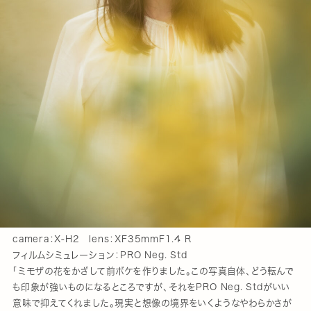
camera：X-H2 lens：XF35mmF1.4 R
フィルムシミュレーション：PRO Neg. Std
「ミモザの花をかざして前ボケを作りました。この写真自体、どう転んで
も印象が強いものになるところですが、それをPRO Neg. Stdがいい
意味で抑えてくれました。現実と想像の境界をいくようなやわらかさが