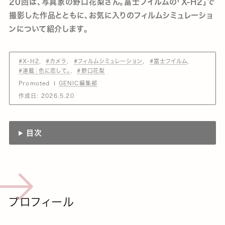
20回は、写真家の野口花梨さん。富士フイルムの「X-H2」で
撮影した作品とともに、お気に入りのフィルムシミュレーショ
ンについて紹介します。
#X-H2
#カメラ
#フィルムシミュレーション
#富士フイルム
#連載：色に恋して。
#野口花梨
Promoted
GENIC編集部
作成日:
2026.5.20
目次
プロフィール