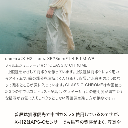
camera：X-H2 lens：XF23mmF1.4 R LM WR
フィルムシミュレーション：CLASSIC CHROME
「虫眼鏡をかざして前ボケを作っています。虫眼鏡は前ボケによく用い
るアイテムで、縁の部分を塩梅よく入れると、背景が水彩画のようにな
って残るところが気に入っています。CLASSIC CHROMEは今回使っ
た3つの中ではコントラストが高く、グラデーションの透明度が増すよう
な描写がお気に入り。ベタッとしない雰囲気の残し方が絶妙です」。
普段は描写優先で中判カメラを使用しているのですが、
X-H2はAPS-Cセンサーでも描写の質感がよく、写真全