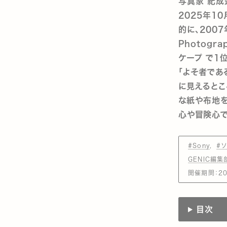
写真家 紀成
2025年1
的に、200
Photogr
ケープ で1
「よそ者であ
に見えるとこ
な紙や布地
心や冒険心で
#Sony
#
GENIC編集
開催期間：202
目次