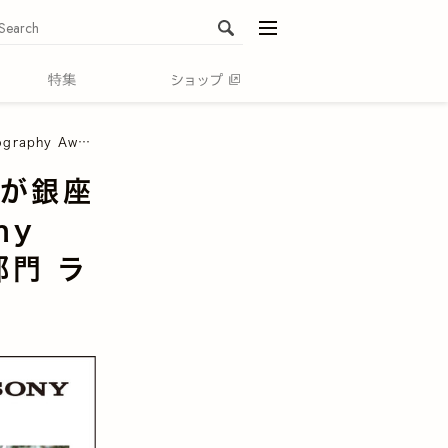
menu
 ランドスケープ 1位受賞作
」が銀座
hy
部門 ラ