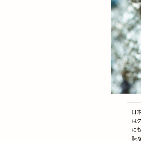
日
は
に
昧