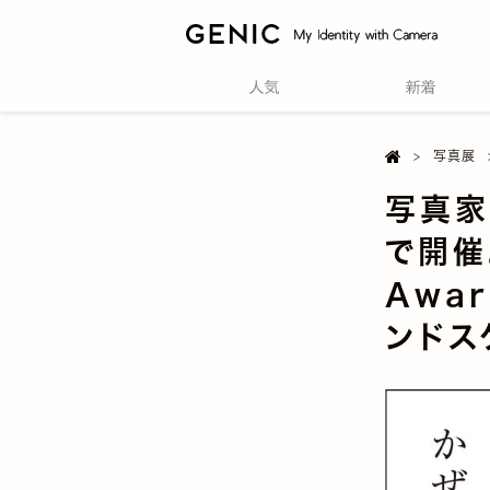

Home
写真展
写真家
で開催。
Awa
ンドス