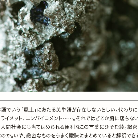
本語でいう「風土」にあたる英単語が存在しないらしい。代わり
クライメット、エンバイロメント……。それではどこか腑に落ちな
も人間社会にも当てはめられる便利なこの言葉にひそむ綾。緻
なのか。いや、緻密なものをうまく曖昧にまとめていると解釈でき