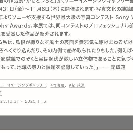
道の作品展「かぜとつちと」が、ソニーイメージングギャラリー
0月31日（金）～11月6日（木）に開催されます。写真文化の継
7年よりソニーが支援する世界最大級の写真コンテスト Sony W
aphy Awards。本展では、同コンテストのプロフェッショナル
位を受賞した作品が紹介されます。
る私は、島根が織りなす風土の表面を無邪気に駆けまわるだけ
ろへくぐり込んだり、その内側で絡め取られたりもした。例えば
を顕微鏡でのぞくと実は起伏が激しい立体物であることに気づ
もって、地域の魅力と課題を記録していった。」── 紀成道
ソニーイメージングギャラリー
#写真展
#紀 成道
部
5.10.31 ~ 2025.11.6