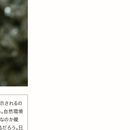
に示されるの
い。自然環境
密なのか曖
るだろう。日