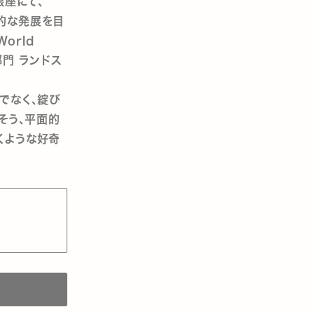
銀座にて、
続的な発展を目
orld
部門 ランドス
でなく、綻び
そう、平面的
くような好奇