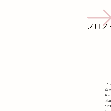
プロフ
19
真家
Aw
el
ele