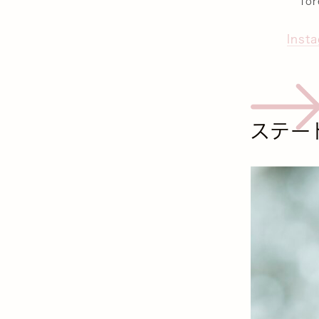
fo
Inst
ステー