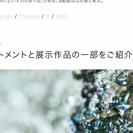
rest.』（いずれも赤々舎）がある。活動拠点は京都と東京。
agram
/
Threads
/
X
/
WEB
トメントと展示作品の一部をご紹