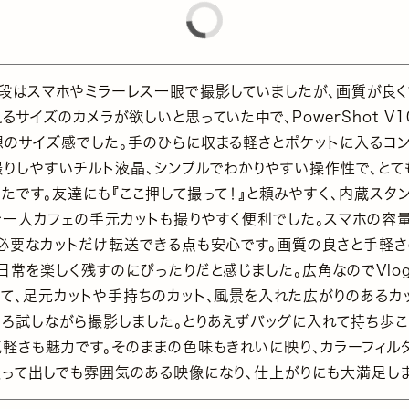
普段はスマホやミラーレス一眼で撮影していましたが、画質が良
るサイズのカメラが欲しいと思っていた中で、PowerShot V
想のサイズ感でした。手のひらに収まる軽さとポケットに入るコン
撮りしやすいチルト液晶、シンプルでわかりやすい操作性で、とて
ったです。友達にも『ここ押して撮って！』と頼みやすく、内蔵スタ
で一人カフェの手元カットも撮りやすく便利でした。スマホの容
、必要なカットだけ転送できる点も安心です。画質の良さと手軽さ
、日常を楽しく残すのにぴったりだと感じました。広角なのでVlo
いて、足元カットや手持ちのカット、風景を入れた広がりのあるカ
いろ試しながら撮影しました。とりあえずバッグに入れて持ち歩こ
気軽さも魅力です。そのままの色味もきれいに映り、カラーフィル
撮って出しでも雰囲気のある映像になり、仕上がりにも大満足しま