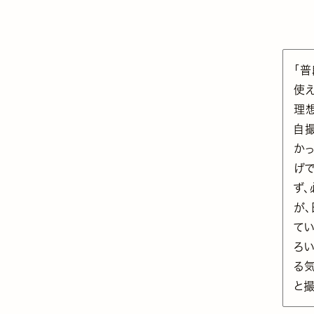
「
使え
理
自
か
げ
ず
が
て
ろ
る
と