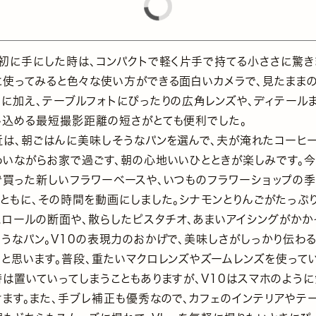
最初に手にした時は、コンパクトで軽く片手で持てる小ささに驚き
に使ってみると色々な使い方ができる面白いカメラで、見たまま
りに加え、テーブルフォトにぴったりの広角レンズや、ディテール
し込める最短撮影距離の短さがとても便利でした。
近は、朝ごはんに美味しそうなパンを選んで、夫が淹れたコーヒー
わいながらお家で過ごす、朝の心地いいひとときが楽しみです。今
で買った新しいフラワーベースや、いつものフラワーショップの
とともに、その時間を動画にしました。シナモンとりんごがたっぷ
たロールの断面や、散らしたピスタチオ、あまいアイシングがかか
ようなパン。V10の表現力のおかげで、美味しさがしっかり伝わ
たと思います。普段、重たいマクロレンズやズームレンズを使って
時は置いていってしまうこともありますが、V10はスマホのよう
けます。また、手ブレ補正も優秀なので、カフェのインテリアやテ