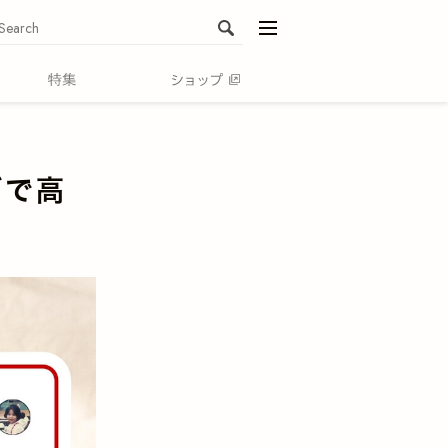
menu
ズで高