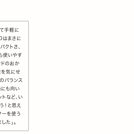
くて手軽に
10はまさに
パクトさ、
も使いやす
ンドのおか
量を気にせ
のバランス
gにも向い
ットなど、い
う！と思え
ターを使う
した」。