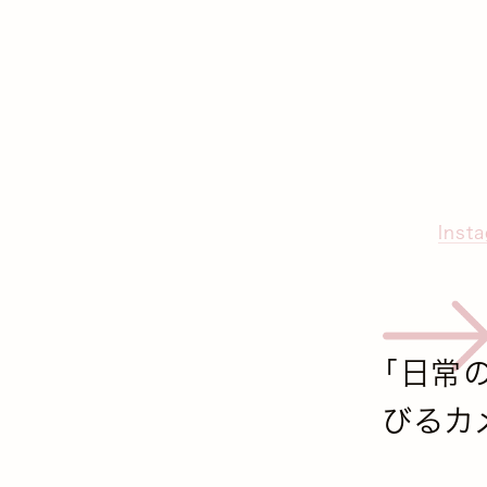
Inst
「日常
びるカメ