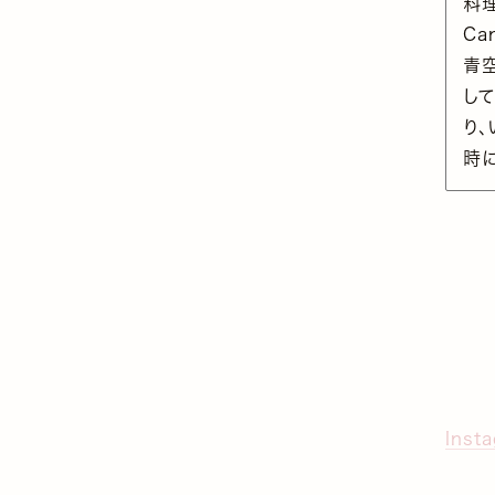
料
C
青空
し
り
時
Inst