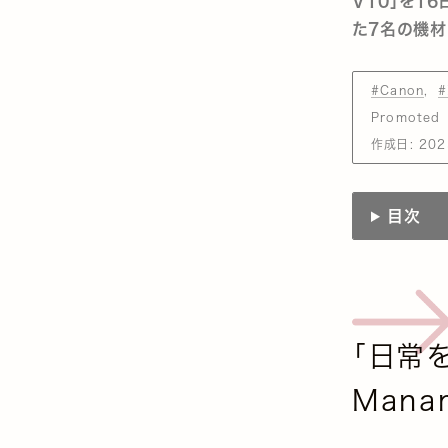
V10」を1
た7名の機材
#Canon
#
Promoted
作成日:
202
目次
「日常
Mana