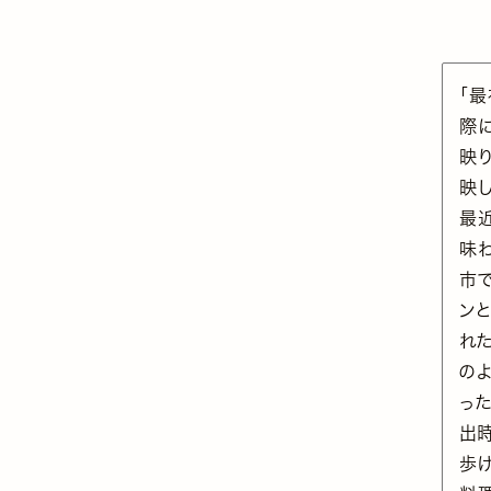
「
際
映
映
最
味
市
ン
れ
の
っ
出
歩