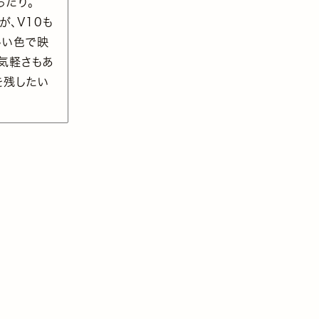
ったり。
が、V10も
しい色で映
気軽さもあ
を残したい