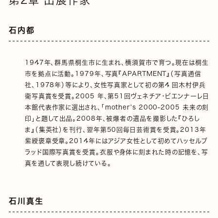
石内都
1947年、群馬県桐生市に生まれ、横須賀市で育つ。現在は桐生
市を拠点に活動。1979年、写真『APARTMENT』（写真通信
社、1978年）等により、女性写真家として初の第4 回木村伊兵
衛写真賞を受賞。2005 年、第51回ヴェネチア・ビエンナーレ日
本館代表作家に選出され、「mother's 2000-2005 未来の刻
印」と題して出品。2008年、被爆者の遺品を撮影した『ひろし
ま』（集英社）を刊行、翌年第50回毎日芸術賞を受賞。2013年
紫綬褒章受章。2014年にはアジア女性として初めてハッセルブ
ラッド国際写真賞を受賞。衣服や身体に刻まれた時の記憶を、写
真を通して表現し続けている。
石川真生