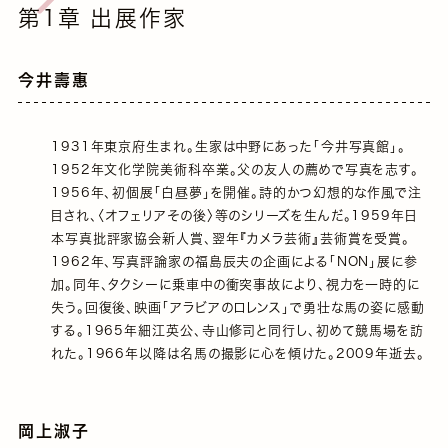
第1章 出展作家
今井壽惠
1931年東京府生まれ。生家は中野にあった「今井写真館」。
1952年文化学院美術科卒業。父の友人の薦めで写真を志す。
1956年、初個展「白昼夢」を開催。詩的かつ幻想的な作風で注
目され、〈オフェリアその後〉等のシリーズを生んだ。1959年日
本写真批評家協会新人賞、翌年『カメラ芸術』芸術賞を受賞。
1962年、写真評論家の福島辰夫の企画による「NON」展に参
加。同年、タクシーに乗車中の衝突事故により、視力を一時的に
失う。回復後、映画「アラビアのロレンス」で勇壮な馬の姿に感動
する。1965年細江英公、寺山修司と同行し、初めて競馬場を訪
れた。1966年以降は名馬の撮影に心を傾けた。2009年逝去。
岡上淑子