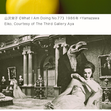
山沢栄子 《What I Am Doing No.77》 1986年 ©Yamazawa
Eiko, Courtesy of The Third Gallery Aya