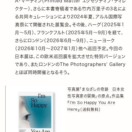
A・マーティン（Printed Matter エグゼクティブ・ディレ
クター）、さらに本書寄稿者である竹内万里子の3名によ
る共同キュレーションにより2024年夏、アルル国際写
真祭にて開催された展覧会。その後、ハーグ（2025年1
月〜5月）、フランクフルト（2025年5月〜9月）を経て、
さらにロンドン（2026年6月〜9月）、ニューヨーク
（2026年10月〜2027年1月）他へ巡回予定。今回の
日本展は、この欧米巡回展を拡大させた特別バージョン
であり、またロンドンのThe Photographers' Gallery
とほぼ同時開催となるそう。
写真展「まなざしの奇跡 日本女
性写真家の冒険」の原点。作品集
『I'm So Happy You Are
Here』（送料無料）