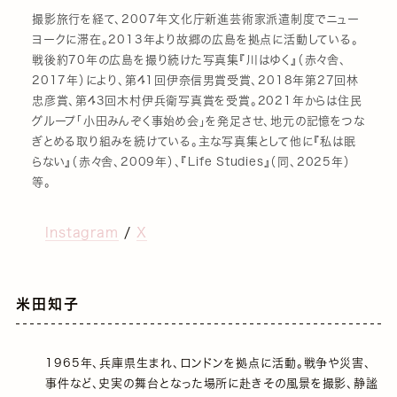
撮影旅行を経て、2007年文化庁新進芸術家派遣制度でニュー
ヨークに滞在。2013年より故郷の広島を拠点に活動している。
戦後約70年の広島を撮り続けた写真集『川はゆく』（赤々舎、
2017年）により、第41回伊奈信男賞受賞、2018年第27回林
忠彦賞、第43回木村伊兵衛写真賞を受賞。2021年からは住民
グループ「小田みんぞく事始め会」を発足させ、地元の記憶をつな
ぎとめる取り組みを続けている。主な写真集として他に『私は眠
らない』（赤々舎、2009年）、『Life Studies』（同、2025年）
等。
Instagram
/
X
米田知子
1965年、兵庫県生まれ、ロンドンを拠点に活動。戦争や災害、
事件など、史実の舞台となった場所に赴きその風景を撮影、静謐