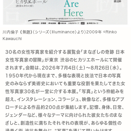
川内倫子 《無題》（シリーズ〈Illuminance〉より）2009年 ©Rinko
Kawauchi
30名の女性写真家を紹介する展覧会「まなざしの奇跡 日本
女性写真家の冒険」が東京 渋谷のヒカリエホールにて開催
されます。会期は、2026年7月4日（土）～8月26日（水）。
1950年代から現在まで、多様な表現と技法で日本の写真
史のみならず美術史においても重要な役割を果たしてきた女
性写真家30名が一堂に介する本展。「写真」という枠組みを
超え、インスタレーション、コラージュ、映像など、多様なアプ
ローチによる作品約200点が集結します。記憶、身体、日常、
ジェンダーなど、様々なテーマに向けられた彼女たちのまな
ざしと、創造性に満ちたそれぞれの表現が、あらゆる個性の
渦巻く街 渋谷を舞台に、“写真”を通じて問いかけます。