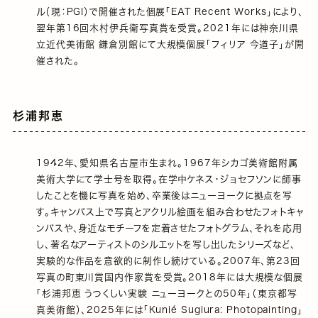
ル（現：PGI）で開催された個展「EAT Recent Works」により、
翌年第16回木村伊兵衛写真賞を受賞。2021年には神奈川県
立近代美術館 鎌倉別館にて大規模個展「フィリア 今道子」が開
催された。
杉浦邦恵
1942年、愛知県名古屋市生まれ。1967年シカゴ美術館附属
美術大学にて学士号を取得。在学中ケネス・ジョセフソンに師事
したことを機に写真を始め、卒業後はニューヨークに拠点を写
す。キャンバス上で写真とアクリル絵画を組み合わせたフォトキャ
ンバスや、身近なモチーフを定着させたフォトグラム、それを応用
し、著名なアーティストのシルエットを写し出したシリーズなど、
実験的な作品を意欲的に制作し続けている。2007年、第23回
写真の町東川賞国内作家賞を受賞。2018年には大規模な個展
「杉浦邦恵 うつくしい実験 ニューヨークとの50年」（東京都写
真美術館）、2025年には「Kunié Sugiura: Photopainting」