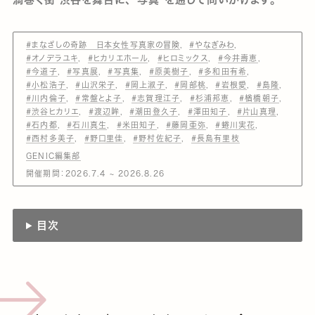
#まなざしの奇跡 日本女性写真家の冒険
#やなぎみわ
#オノデラユキ
#ヒカリエホール
#ヒロミックス
#今井壽恵
#今道子
#写真展
#写真集
#原美樹子
#多和田有希
#小松浩子
#山沢栄子
#岡上淑子
#岡部桃
#岩根愛
#島隆
#川内倫子
#常盤とよ子
#志賀理江子
#杉浦邦恵
#楢橋朝子
#渋谷ヒカリエ
#渡辺眸
#潮田登久子
#澤田知子
#片山真理
#石内都
#石川真生
#米田知子
#藤岡亜弥
#蜷川実花
#西村多美子
#野口里佳
#野村佐紀子
#長島有里枝
GENIC編集部
開催期間：2026.7.4 ~ 2026.8.26
目次