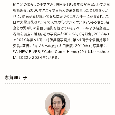
給自足の暮らしの中で学ぶ。帰国後1996年に写真家として活動
を始める。2006年ハワイで日系人の墓を撮影したことをきっか
けに、移民が受け継いできた盆踊りのエネルギーに魅せられ、東
日本大震災後はハワイで人気の「フクシマオンド」のふるさと、福
島との繋がりに着目し撮影を続けている。2013年より福島県三
春町を拠点に活動。初の写真集『KIPUKA』（青幻舎、2018年）
で2019年第44回木村伊兵衛写真賞、第44回伊奈信男賞等を
受賞。著書に『キプカへの旅』（太田出版、2019年）、写真集に
『A NEW RIVER』『Coho Come Home』（ともにbookshop
M、2022／2024年）がある。
志賀理江子