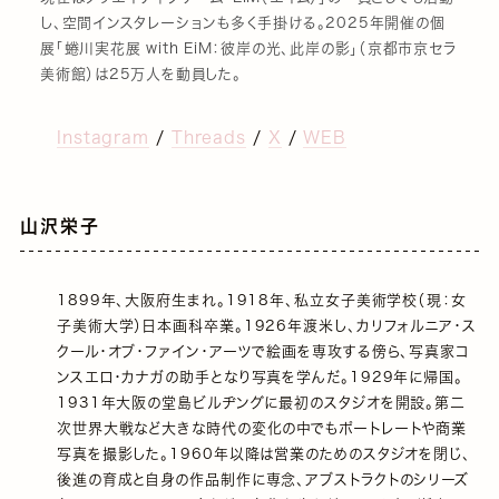
し、空間インスタレーションも多く手掛ける。2025年開催の個
展「蜷川実花展 with EiM：彼岸の光、此岸の影」（京都市京セラ
美術館）は25万人を動員した。
Instagram
/
Threads
/
X
/
WEB
山沢栄子
1899年、大阪府生まれ。1918年、私立女子美術学校（現：女
子美術大学）日本画科卒業。1926年渡米し、カリフォルニア・ス
クール・オブ・ファイン・アーツで絵画を専攻する傍ら、写真家コ
ンスエロ・カナガの助手となり写真を学んだ。1929年に帰国。
1931年大阪の堂島ビルヂングに最初のスタジオを開設。第二
次世界大戦など大きな時代の変化の中でもポートレートや商業
写真を撮影した。1960年以降は営業のためのスタジオを閉じ、
後進の育成と自身の作品制作に専念、アブストラクトのシリーズ