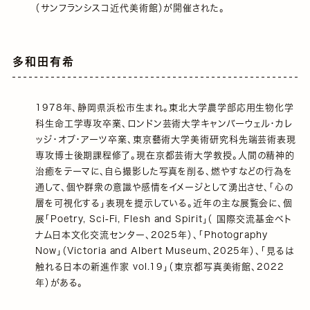
（サンフランシスコ近代美術館）が開催された。
多和田有希
1978年、静岡県浜松市生まれ。東北大学農学部応用生物化学
科生命工学専攻卒業、ロンドン芸術大学キャンバーウェル・カレ
ッジ・オブ・アーツ卒業、東京藝術大学美術研究科先端芸術表現
専攻博士後期課程修了。現在京都芸術大学教授。人間の精神的
治癒をテーマに、自ら撮影した写真を削る、燃やすなどの行為を
通して、個や群衆の意識や感情をイメージとして湧出させ、「心の
層を可視化する」表現を提示している。近年の主な展覧会に、個
展「Poetry, Sci-Fi, Flesh and Spirit」（ 国際交流基金ベト
ナム日本文化交流センター、2025年）、「Photography
Now」（Victoria and Albert Museum、2025年）、「見るは
触れる日本の新進作家 vol.19」（東京都写真美術館、2022
年）がある。