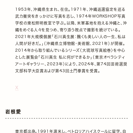
1953年、沖縄県生まれ、在住。1971年、沖縄返還協定を巡る
武力衝突をきっかけに写真を志し、1974年WORKSHOP写真
学校の東松照明教室で学ぶ。以降、米軍基地を抱える沖縄と、沖
縄をめぐる人々を見つめ、寄り添う視点で撮影を続けている。
2021年大規模個展「石川真生展：醜くも美しい人の一生、私は
人間が好きだ。」（沖縄県立博物館・美術館、2021年）が開催。
2014年から取り組んでいるシリーズ〈大琉球写真絵巻〉を中心
とした展覧会「石川真生 私に何ができるか」（東京オペラシティ
アートギャラリー、2023年）により、2024年、第74回芸術選奨
文部科学大臣賞および第43回土門拳賞を受賞。
X
岩根愛
東京都出身。1991年渡米し、ペトロリアハイスクールに留学、自