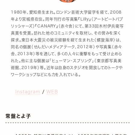
1980年、愛知県生まれ。ロンドン芸術大学留学を経て、2008
年より宮城県在住。同年刊行の写真集『Lilly』（アートビートパブ
リッシャーズ）『CANARY』（赤々舎）にて、第33回木村伊兵衛写
真賞を受賞。訪れた地のコミュニティを取材し、その営みを深く
探求。東日本大震災の被災経験を経て生まれた〈螺旋海岸〉は、
同名の個展（せんだいメディアテーク、2012年）や写真集（赤々
舎、2013年）等を通して、多くの人々に衝撃をもって受け止めら
れた。他に主な個展は「ヒューマン・スプリング」（東京都写真美
術館、2019年）等。近年は自身のスタジオを開放してのトークや
ワークショップなどにも力を入れている。
Instagram
/
WEB
常盤とよ子