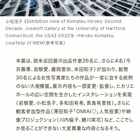
小松浩子 《Exhibition view of Komatsu Hiroko: Second
Decade, Joseloff Gallery at the University of Hartford,
Connecticut, the USA》 2022年 ©Hiroko Komatsu,
courtesy of MEM（参考写真）
本展は、欧米巡回展の出品作家26名に、さらに4名（今
井壽惠、岩根愛、藤岡亜弥、米田知子）が加わり、総勢
30名による女性写真家たちの作品が一堂に会する前例
のない大規模展。展示内容も一部変更・拡張し、ヒカリエ
ホールの広い空間を生かしたインスタレーションを実現
（岩根愛、小松浩子、多和田有希、長島有里枝）。さらに
観客参加型作品（澤田知子「OMIAI♡」人気投票）や映
像プロジェクション（川内倫子、蜷川実花）など、ここでし
か見ることができない大変貴重な内容となるそう。