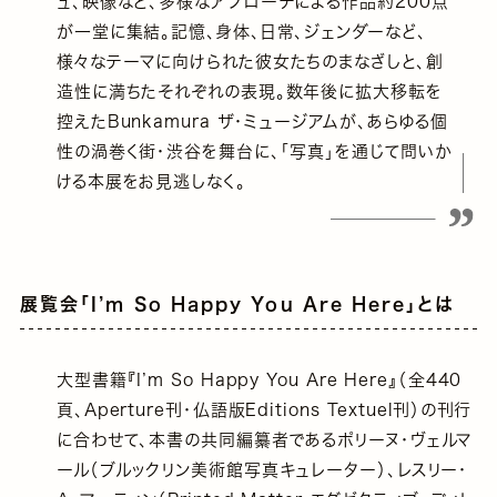
ュ、映像など、多様なアプローチによる作品約200点
が一堂に集結。記憶、身体、日常、ジェンダーなど、
様々なテーマに向けられた彼女たちのまなざしと、創
造性に満ちたそれぞれの表現。数年後に拡大移転を
控えたBunkamura ザ・ミュージアムが、あらゆる個
性の渦巻く街・渋谷を舞台に、「写真」を通じて問いか
ける本展をお見逃しなく。
展覧会「I’m So Happy You Are Here」とは
大型書籍『I’m So Happy You Are Here』（全440
頁、Aperture刊・仏語版Editions Textuel刊）の刊行
に合わせて、本書の共同編纂者であるポリーヌ・ヴェルマ
ール（ブルックリン美術館写真キュレーター）、レスリー・