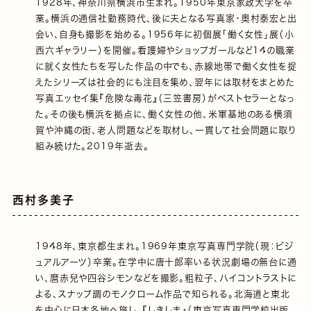
1928年、神奈川県横浜市生まれ。1950年東京家政大学を卒
業。横浜の通信社勤務時代、後に夫となる写真家・奥村泰宏と出
会い、自身も撮影を始める。1956年に初個展「働く女性」展（小
西六ギャラリー）を開催。看護婦やショップガールなど14の職業
に就く女性たちを写した作品の中でも、赤線地帯で働く女性を捉
えたシリーズは社会的にも注目を集め、翌年には取材をまとめた
写真エッセイ集『危険な毒花』（三笠書房）がベストセラーとなっ
た。その後も横浜を拠点に、働く女性の他、米軍基地のある横須
賀や沖縄の街、老人問題などを取材し、一貫して社会問題に取り
組み続けた。2019年逝去。
西村多美子
1948年、東京都生まれ。1969年東京写真専門学院（現：ビジ
ュアルアーツ）卒業。在学中に唐十郎率いる状況劇場の無台に通
い、麿赤兒や四谷シモンなどを撮影。粗粒子、ハイコントラストに
よる、スナップ調のモノクローム作品で知られる。北海道と東北
を中心に日本各地へ旅し、『しきしま』（東京写真専門学校出版