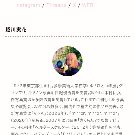
Instagram
/
Threads
/
X
/
WEB
蜷川実花
1972年東京都生まれ。多摩美術大学在学中に「ひとつぼ展」グ
ランプリ、キヤノン写真新世紀優秀賞を受賞。第26回木村伊兵
衛写真賞ほか多数の賞を受賞している。これまでに刊行した写真
集や展覧会はいずれも数多く、国内外で精力的に作品を発表。最
新写真集に『VIRA』（2026年）、『mirror, mirror, mirror』
（2026年）がある。2007年には映画「さくらん」で監督デビュ
ー、その後も「ヘルタースケルター」（2012年）等話題作を発表。
現在はクリエイティブチーム「EiM（エイム）」の一員としても活動