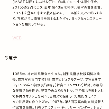
（MAST 財団） における《The Wall, from 生体衛生保全,
2015》の２点により、翌年 第43回木村伊兵衛写真賞を受賞。
プリントを壁から床まで敷き詰める、ロール紙を丸ごと垂らすな
ど、写真が持つ物質性を露わにしたダイナミックなインスタレー
ションを展開している。
WEB
今道子
1955年、神奈川県鎌倉市生まれ。創形美術学校版画科卒業
後、東京写真専門学校（現：東京ビジュアルアーツ）で写真を学
ぶ。1985年の初個展「静物」（新宿ニコンサロン）以降、本格的
な作家活動を開始。野菜や魚などの食材や、花や昆虫を素材とし
て特異なオブジェを制作、自然光で撮影し、幻想的なモノクロー
ムの世界観を作り上げた。1987年、第3回写真の町東川賞新人
作家賞を受賞。1990年にフォト・ギャラリー・インターナショナ