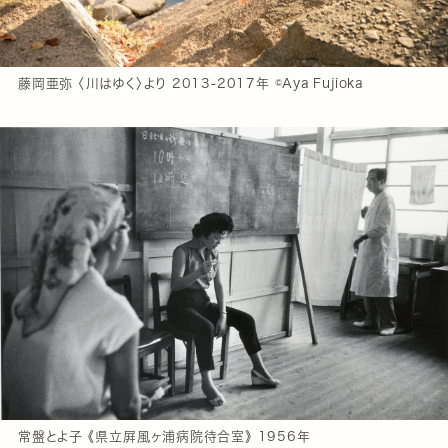
藤岡亜弥 〈川はゆく〉より 2013-2017年 ©Aya Fujioka
常盤とよ子 《県立屛風ヶ浦病院待合室》 1956年