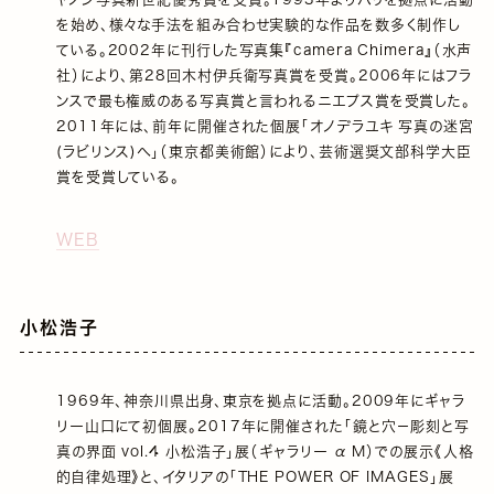
を始め、様々な手法を組み合わせ実験的な作品を数多く制作し
ている。2002年に刊行した写真集『camera Chimera』（水声
社）により、第28回木村伊兵衛写真賞を受賞。2006年にはフラ
ンスで最も権威のある写真賞と言われるニエプス賞を受賞した。
2011年には、前年に開催された個展「オノデラユキ 写真の迷宮
(ラビリンス)へ」（東京都美術館）により、芸術選奨文部科学大臣
賞を受賞している。
WEB
小松浩子
1969年、神奈川県出身、東京を拠点に活動。2009年にギャラ
リー山口にて初個展。2017年に開催された「鏡と穴－彫刻と写
真の界面 vol.4 小松浩子」展（ギャラリー α M）での展示《人格
的自律処理》と、イタリアの「THE POWER OF IMAGES」展