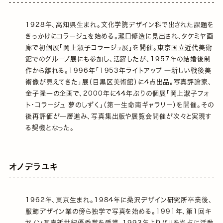
1928年、高知県生まれ。文化学院デザイン科で出された課題を
きっかけにコラージュを始める。瀧口修造に見出され、タケミヤ画
廊で初個展「岡上淑子コラージュ展」を開催。東京国立近代美術
館でのグループ展にも参加し、活躍したが、1957年の結婚後制
作から離れる。1996年「1953年ライトアップ ―新しい戦後美
術像が見えてきた」展（目黒区美術館）に4点出品。写真評論家、
金子隆一の企画で、2000年に44年ぶりの個展「岡上淑子フォ
ト・コラージュ 夢のしずく」（第一生命南ギャラリー）を開催。その
後再評価が一層進み、写真集出版や展覧会開催が次々と実現す
る契機となった。
オノデラユキ
1962年、東京生まれ。1984年に桑沢デザイン研究所卒業後、
服飾デザイン業の傍ら独学で写真を始める。1991年、第1回キ
ヤノン写真新世紀優秀賞を受賞。1993年よりパリを拠点に活動