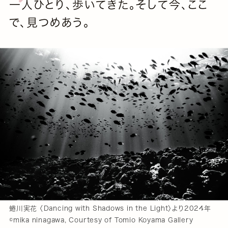
一人ひとり、歩いてきた。そして今、ここ
で、見つめあう。
蜷川実花 〈Dancing with Shadows in the Light〉より2024年
©mika ninagawa, Courtesy of Tomio Koyama Gallery