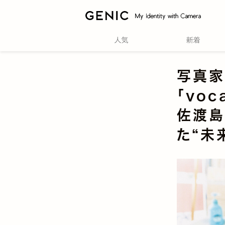
写真家
「voc
佐渡島
た“未