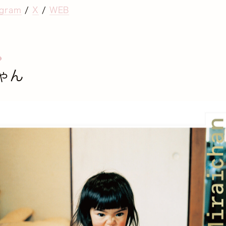
agram
/
X
/
WEB
ゃん