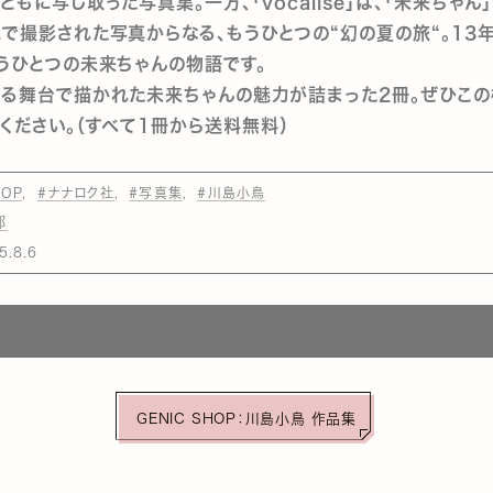
ともに写し取った写真集。一方、「vocalise」は、「未来ちゃん
で撮影された写真からなる、もうひとつの“幻の夏の旅“。13
うひとつの未来ちゃんの物語です。
なる舞台で描かれた未来ちゃんの魅力が詰まった2冊。ぜひこ
ください。（すべて1冊から送料無料）
HOP
#ナナロク社
#写真集
#川島小鳥
部
5.8.6
GENIC SHOP：川島小鳥 作品集