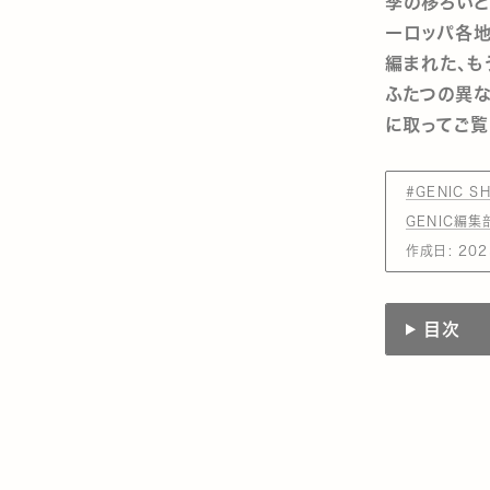
季の移ろいと
ーロッパ各地
編まれた、も
ふたつの異
に取ってご覧
#GENIC S
GENIC編集
作成日:
202
目次