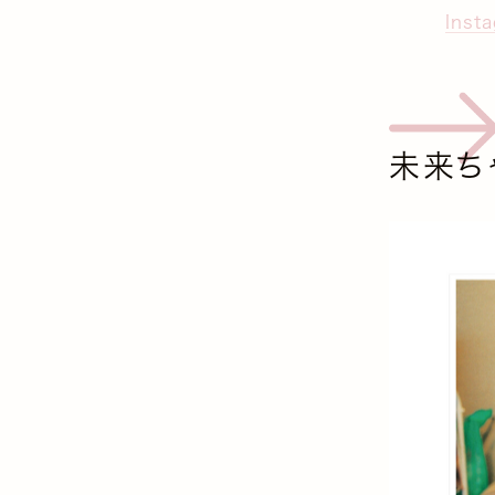
Inst
未来ち