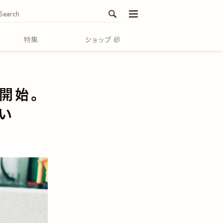
menu
」
売開始。
い