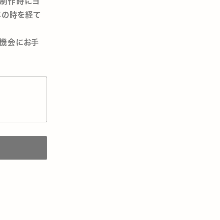
」制作時にヨ
年の時を経て
の機会にお手