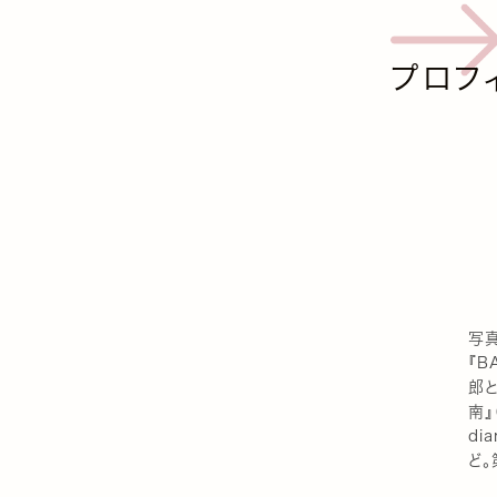
プロフ
写
『B
郎と
南』
di
と