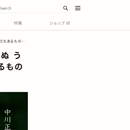
menu
まらず、消えていく”
ぬ う
るもの