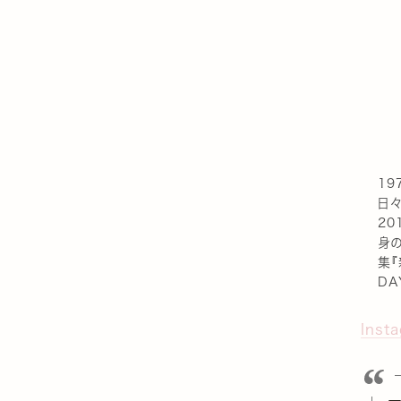
19
日
2
身の
集『
DA
Inst