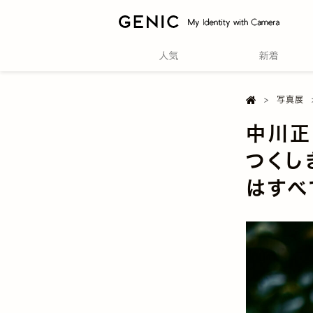

Home
写真展
中川正
つくし
はすべ