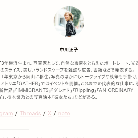
中川正子
73年横浜生まれ。写真家として、自然な表情をとらえたポートレート、光
々のスライス、美しいランドスケープを雑誌や広告、書籍などで発表する。
011年東京から岡山に移住。写真のほかにもトークライブや執筆も手掛け
アトリエ「GATHER」ではイベントを開催。これまでの代表的な仕事に、
新世界』『IMMIGRANTS』『ダレオド』『Rippling』『AN ORDINARY
Y』、桜木紫乃との写真絵本『彼女たち』などがある。
agram
/
Threads
/
X
/
note