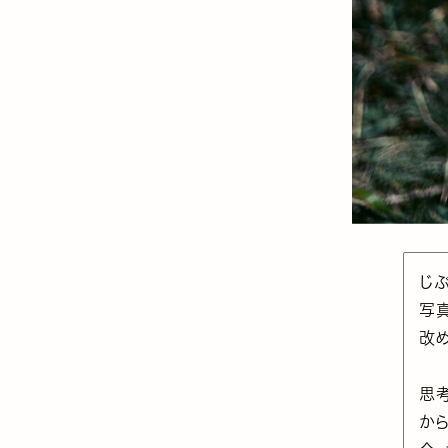
じ
写
改
思
か