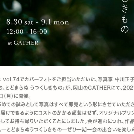
IC vol.74でカバーフォトをご担当いただいた、写真家 中川
の、とどまらぬ うつくしきもの」が、岡山のGATHERにて、202
日（月）に開催。
じめての試みとして写真はすべて即売という形にさせていただ
届けできるようにコストのかかる額装はせず、オリジナルプリ
してお持ち帰りいただくことにしました。会が進むにつれ、作
。─とどまらぬうつくしきもの─ぜひ一期一会の出合いを楽し