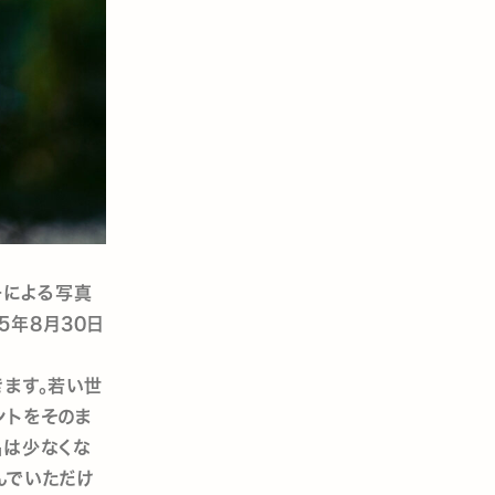
正子による写真
5年8月30日
きます。若い世
ントをそのま
品は少なくな
んでいただけ