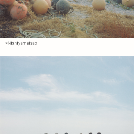
©️Nishiyamaisao