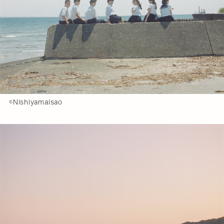
©️Nishiyamaisao