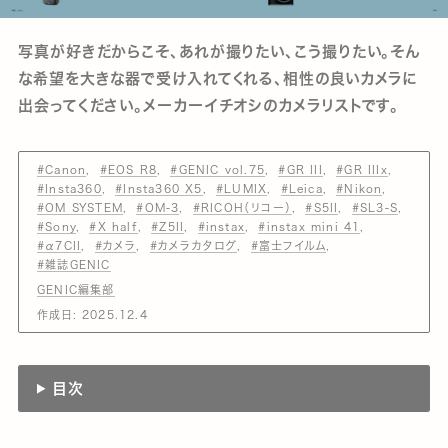
写真が好きだからこそ、あれが撮りたい、こう撮りたい。そん
な希望を大きな器で受け入れてくれる、相性の良いカメラに
出会ってください。メーカーイチオシのカメラリストです。
#Canon
#EOS R8
#GENIC vol.75
#GR III
#GR IIIx
#Insta360
#Insta360 X5
#LUMIX
#Leica
#Nikon
#OM SYSTEM
#OM-3
#RICOH（リコー）
#S5II
#SL3-S
#Sony
#X half
#Z5II
#instax
#instax mini 41
#α7CII
#カメラ
#カメラカタログ
#富士フイルム
#雑誌GENIC
GENIC編集部
作成日:
2025.12.4
目次