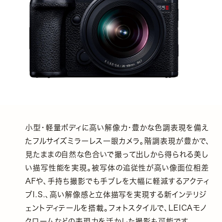
小型・軽量ボディに高い解像力・豊かな色調表現を備え
たフルサイズミラーレス一眼カメラ。階調表現が豊かで、
見たままの自然な色合いで撮って出しから得られる美し
い描写性能を実現。被写体の追従性が高い像面位相差
AFや、手持ち撮影でも手ブレを大幅に軽減するアクティ
ブI.S.、高い解像感と立体描写を実現する新インテリジ
ェントディテールを搭載。フォトスタイルで、LEICAモノ
クロームなどの表現力を活かした撮影も可能です。