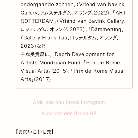
ondergaande zonnen」（Vriend van bavink
Gallery、アムステルダム、オランダ、2022）、「ART
ROTTERDAM」（Vriend van Bavink Gallery、
ロッテルダム、オランダ、2023）、「Dämmerung」
（Gallery Frank Taa、ロッテルダム、オランダ、
2023）など。
主な受賞歴に、「Depth Development for
Artists Mondriaan Fund」「Prix de Rome
Visual Arts」(2015)、「Prix de Rome Visual
Arts」(2017)
Aldo van den Broek Instagram
Aldo van den Broek HP
【お問い合わせ先】