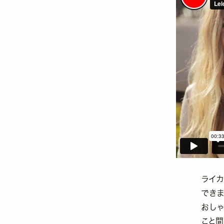
ライ
できま
おし
こと