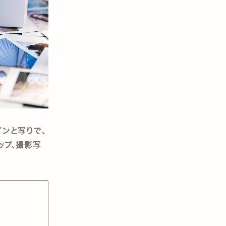
インと写りで、
ップ、撮影写