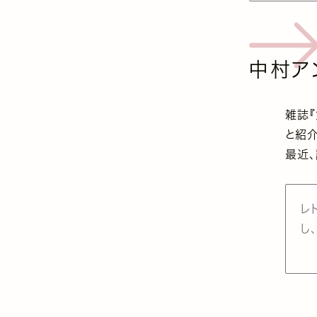
中村ア
雑誌『
と紹介
最近
レ
し