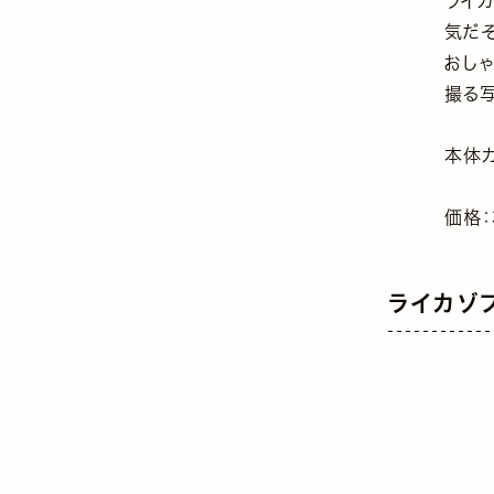
ライ
気だそ
おし
撮る
本体カ
価格：
ライカゾ