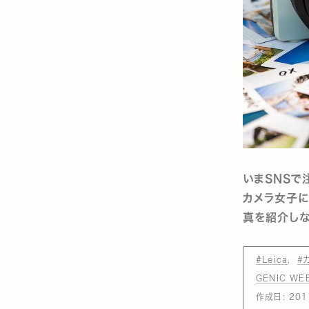
いまSNSで
カメラ女子に
真を紹介しな
#Leica
#
GENIC W
作成日:
201