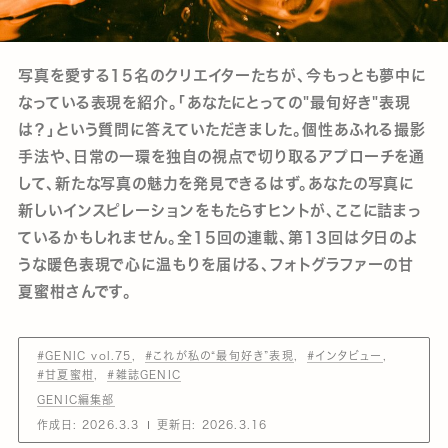
写真を愛する15名のクリエイターたちが、今もっとも夢中に
なっている表現を紹介。「あなたにとっての"最旬好き"表現
は？」という質問に答えていただきました。個性あふれる撮影
手法や、日常の一環を独自の視点で切り取るアプローチを通
して、新たな写真の魅力を発見できるはず。あなたの写真に
新しいインスピレーションをもたらすヒントが、ここに詰まっ
ているかもしれません。全15回の連載、第13回は夕日のよ
うな暖色表現で心に温もりを届ける、フォトグラファーの甘
夏蜜柑さんです。
#GENIC vol.75
#これが私の“最旬好き”表現
#インタビュー
#甘夏蜜柑
#雑誌GENIC
GENIC編集部
作成日:
2026.3.3
更新日:
2026.3.16