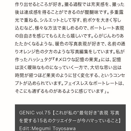
作り出せるところが好き。撮る過程では充実感を、撮った
後は達成感を得ることができるのが醍醐味です。多重露
光で重ねる、シルエットとして写す、前ボケを大きく写し
込むなど、様々な方法で楽しめるので、ポートレート表現
の自由さを感じてもらえたら嬉しいです。心がじんわりあ
たたかくなるような、暖色の写真表現が好きで、名前の通
りオレンジ色の夕方のような写真編集をしています。私が
作ったハッシュタグ『#メロウな記憶の果実』には、記憶
は淡く曖昧なものになっていく一方で、大切な思い出は
時間が経つほど果実のように甘く変化する、というコンセ
プトが込められています。フェイスレスなポートレートは、
そこにも通ずるものがあるように感じています」。
GENIC vol.75 【これが私の“最旬好き”表現 写真
を愛する15名のクリエイターが今ハマっていること】
Edit：Megumi Toyosawa