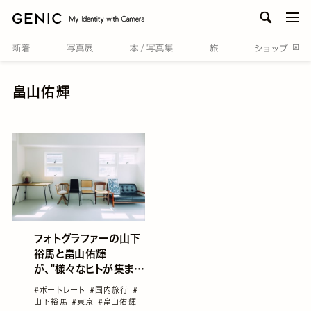
men
畠山佑輝
フォトグラファーの山下
裕馬と畠山佑輝
が、"様々なヒトが集まる
場所"をテーマに創った
#ポートレート
#国内旅行
#
撮影スタジオ「ËNN.
山下裕馬
#東京
#畠山佑輝