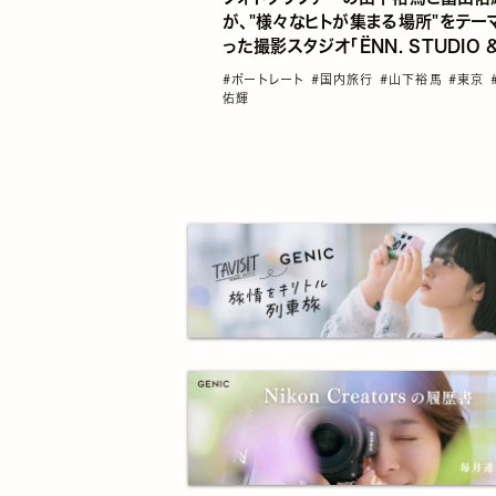
が、"様々なヒトが集まる場所"をテー
った撮影スタジオ「ËNN. STUDIO 
GALLERY」をオープン
#ポートレート
#国内旅行
#山下裕馬
#東京
佑輝