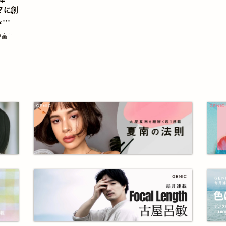
マに創
&
#畠山