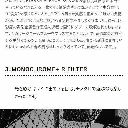
たのですが、ETERNA BLEACH BYPASSの低彩度な描写が本当に
合っているなと思える一枚です。緑が鮮やかでないことで、“生命力”よ
り“侵食”を感じるところと、ガラスの濁った質感も相まって“誰かの気配
が消えたあと”のような余韻がある雰囲気を出してくれました。通常、低
彩度の青系金属色は現像の過程で簡単にグレーに吸収されてしまいま
すが、カラークロームブルーをプラスすることによって、青の成分が飽和
する手前でかろうじて踏みとどまってくれました。色がそぎ落とされてい
るにもかかわらず青の質感はしっかり残っていて、素晴らしいです」。
3：MONOCHROME+ R FILTER
光と影がキレイに出ている日は、モノクロで遊ぶのも楽し
かったです。