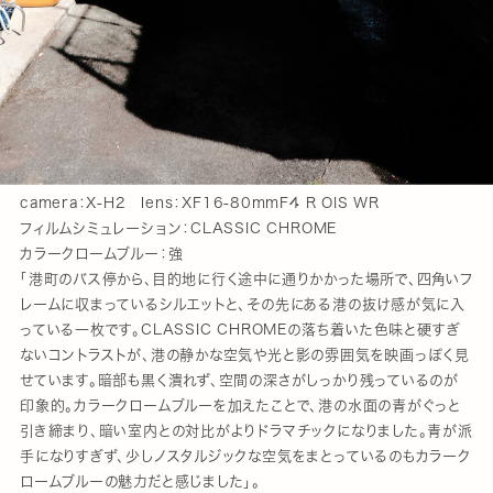
camera：X-H2 lens：XF16-80mmF4 R OIS WR
フィルムシミュレーション：CLASSIC CHROME
カラークロームブルー：強
「港町のバス停から、目的地に行く途中に通りかかった場所で、四角いフ
レームに収まっているシルエットと、その先にある港の抜け感が気に入
っている一枚です。CLASSIC CHROMEの落ち着いた色味と硬すぎ
ないコントラストが、港の静かな空気や光と影の雰囲気を映画っぽく見
せています。暗部も黒く潰れず、空間の深さがしっかり残っているのが
印象的。カラークロームブルーを加えたことで、港の水面の青がぐっと
引き締まり、暗い室内との対比がよりドラマチックになりました。青が派
手になりすぎず、少しノスタルジックな空気をまとっているのもカラーク
ロームブルーの魅力だと感じました」。