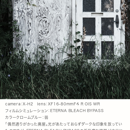
camera：X-H2 lens：XF16-80mmF4 R OIS WR
フィルムシミュレーション：ETERNA BLEACH BYPASS
カラークロームブルー：弱
「偶然通りがかった廃屋。光があたっておらずダークな印象を放ってい