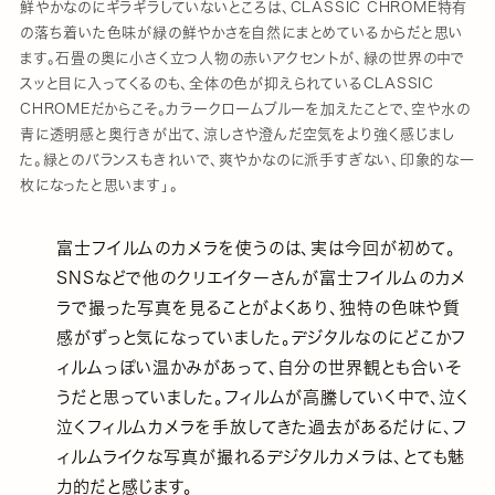
鮮やかなのにギラギラしていないところは、CLASSIC CHROME特有
の落ち着いた色味が緑の鮮やかさを自然にまとめているからだと思い
ます。石畳の奥に小さく立つ人物の赤いアクセントが、緑の世界の中で
スッと目に入ってくるのも、全体の色が抑えられているCLASSIC
CHROMEだからこそ。カラークロームブルーを加えたことで、空や水の
青に透明感と奥行きが出て、涼しさや澄んだ空気をより強く感じまし
た。緑とのバランスもきれいで、爽やかなのに派手すぎない、印象的な一
枚になったと思います」。
富士フイルムのカメラを使うのは、実は今回が初めて。
SNSなどで他のクリエイターさんが富士フイルムのカメ
ラで撮った写真を見ることがよくあり、独特の色味や質
感がずっと気になっていました。デジタルなのにどこかフ
ィルムっぽい温かみがあって、自分の世界観とも合いそ
うだと思っていました。フィルムが高騰していく中で、泣く
泣くフィルムカメラを手放してきた過去があるだけに、フ
ィルムライクな写真が撮れるデジタルカメラは、とても魅
力的だと感じます。