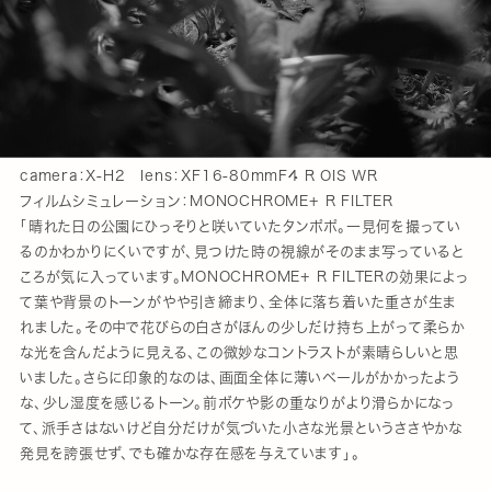
camera：X-H2 lens：XF16-80mmF4 R OIS WR
フィルムシミュレーション：MONOCHROME+ R FILTER
「晴れた日の公園にひっそりと咲いていたタンポポ。一見何を撮ってい
るのかわかりにくいですが、見つけた時の視線がそのまま写っていると
ころが気に入っています。MONOCHROME+ R FILTERの効果によっ
て葉や背景のトーンがやや引き締まり、全体に落ち着いた重さが生ま
れました。その中で花びらの白さがほんの少しだけ持ち上がって柔らか
な光を含んだように見える、この微妙なコントラストが素晴らしいと思
いました。さらに印象的なのは、画面全体に薄いベールがかかったよう
な、少し湿度を感じるトーン。前ボケや影の重なりがより滑らかになっ
て、派手さはないけど自分だけが気づいた小さな光景というささやかな
発見を誇張せず、でも確かな存在感を与えています」。