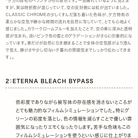
「夕方の自宅のベランダからの景色です。一見晴れているように見えま
すが、実は時折雨が混じっていて、空の反対側には虹が出ていました。
CLASSIC CHROMEの少しくすんだ落ち着いた色味が、夕方特有の
柔らかな空気や静かな時間の流れを自然に写していて、とても心地よく
感じました。カラークロームブルーを加えたことで、空の青に深みと透明
感が生まれ、淡いピンク色の雲とのグラデーションがさらに印象的にな
っています。青だけが自然に引き締まることで全体の空気感がより澄ん
で見え、静けさや少し切ない夕暮れの雰囲気までしっかり伝わってきま
す」。
2：ETERNA BLEACH BYPASS
低彩度でありながら被写体の存在感を消さないところが
とても魅力的なフィルムシミュレーションでした。特にグ
リーンの彩度を落とし、色の情報を減らすことで優しい雰
囲気になったりエモくなったりします。苦手な色味もこの
フィルムシミュレーションを使うといい感じに仕上がりま