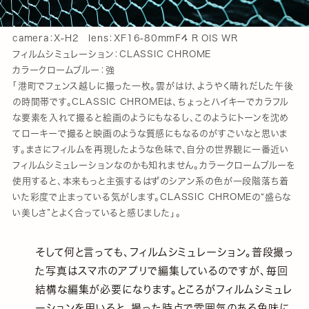
camera：X-H2 lens：XF16-80mmF4 R OIS WR
フィルムシミュレーション：CLASSIC CHROME
カラークロームブルー：強
「港町でフェンス越しに撮った一枚。雲がはけ、ようやく晴れだした午後
の時間帯です。CLASSIC CHROMEは、ちょっとハイキーでカラフル
な要素を入れて撮ると絵画のようにもなるし、このようにトーンを沈め
てローキーで撮ると映画のような質感にもなるのがすごいなと思いま
す。まさにフィルムを再現したような色味で、自分の世界観に一番近い
フィルムシミュレーションなのかも知れません。カラークロームブルーを
使用すると、本来もっと主張するはずのシアン系の色が一段階落ち着
いた彩度で止まっている気がします。CLASSIC CHROMEの“盛らな
い美しさ”とよく合っていると感じました」。
そして何と言っても、フィルムシミュレーション。普段撮っ
た写真はスマホのアプリで編集しているのですが、毎回
結構な編集が必要になります。ところがフィルムシミュレ
ーションを用いると、撮った時点で雰囲気のある色味に