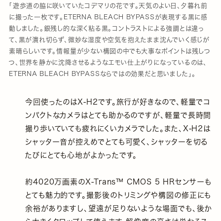
「遊歩道の脇に咲いていたコデマリの花です。天気のよい日、夕暮れ前
に撮った一枚です。ETERNA BLEACH BYPASSが表現する黒に感
動しました。銀残し的な深く粘る黒。コントラストによる強調とは違っ
て、黒が潰れ切らず、微妙な湿度や空気を抱えたまま沈んでいく感じが
素晴らしいです。情報量が少ない構図の中でも大事なポイントは残しつ
つ、世界を静かに沈降させるようなエモい仕上がりになっているのは、
ETERNA BLEACH BYPASSならではの効果だと思いました」。
今回使ったのはX-H2です。旅行が好きなので、軽量でコ
ンパクトなカメラはとても助かるのですが、軽量で長時間
撮り歩いていても疲れにくいカメラでした。また、X-H2は
シャッター音が控えめでとても可愛く、シャッターを切る
たびにとても心地がよかったです。
約4020万画素のX-Trans™ CMOS 5 HRセンサーも
とても魅力的です。撮影後のトリミングや構図の修正にも
余裕がありますし、望遠が足りないような場面でも、後か