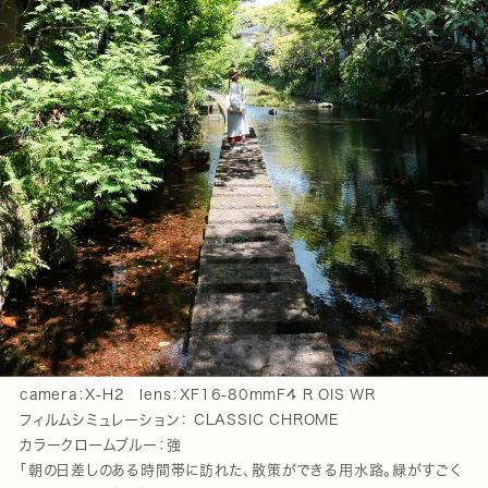
camera：X-H2 lens：XF16-80mmF4 R OIS WR
フィルムシミュレーション： CLASSIC CHROME
カラークロームブルー：強
「朝の日差しのある時間帯に訪れた、散策ができる用水路。緑がすごく