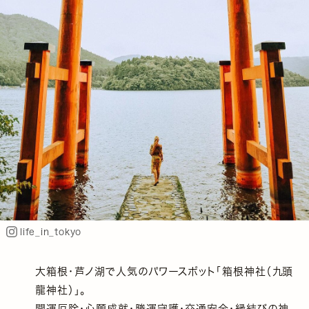
life_in_tokyo
大箱根・芦ノ湖で人気のパワースポット「箱根神社（九頭
龍神社）」。
開運厄除・心願成就・勝運守護・交通安全・縁結びの神