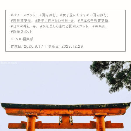
#パワースポット
#国内旅行
#女子旅におすすめの国内旅行
#宗教建築物
#新年に行きたい神社・寺
#日本の宗教建築物
#日本の神社・寺
#水を美しく撮れる国内スポット
#神奈川
#観光スポット
GENIC編集部
作成日:
2020.9.17
更新日:
2023.12.29