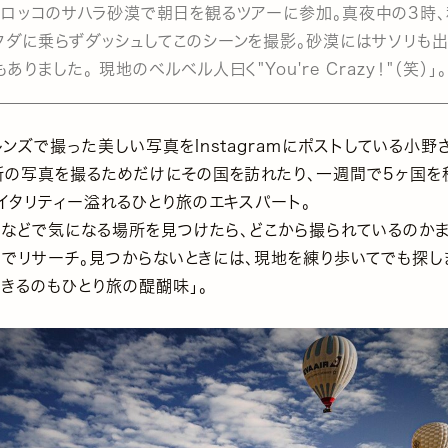
モロッコのサハラ砂漠で朝日を観るツアーに参加。真夜中の3時
クダに乗らずダッシュしてこのシーンを撮影。砂漠にはサソリも
もありました。 現地のベルベル人曰く"You're Crazy！"（笑）」。
ンズで撮った美しい写真をInstagramにポストしている小野
所の写真を撮るためだけにその国を訪れたり、一週間で5ヶ国を
イタリティー溢れるひとり旅のエキスパート。
Sなどで気になる場所を見つけたら、どこから撮られているのかまず
thでリサーチ。見つからないときには、現地を練り歩いてでも探し
きるのもひとり旅の醍醐味」。