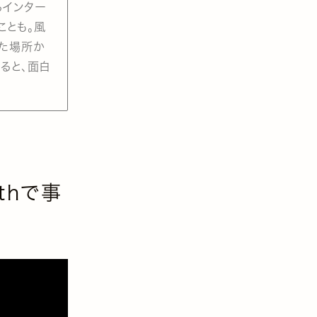
るインター
ことも。風
った場所か
ると、面白
thで事