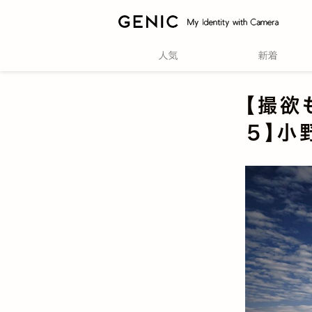
【撮欲
５】小