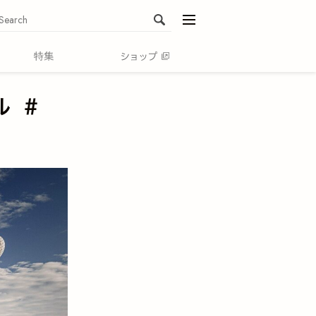
menu
ル ＃