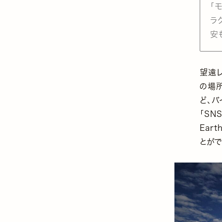
「
ラ
安
望遠レ
の場
ど、バ
「SN
Ear
とがで