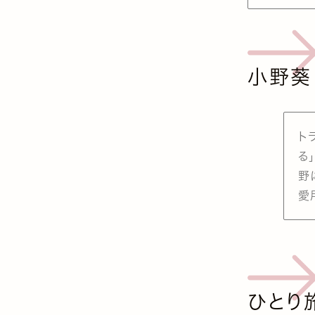
小野葵
ト
る
野
愛
ひとり