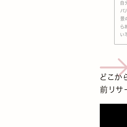
自
バ
景
ら
い
どこから
前リサ