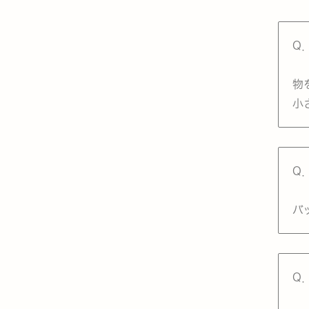
Q
物
小
Q
バ
Q