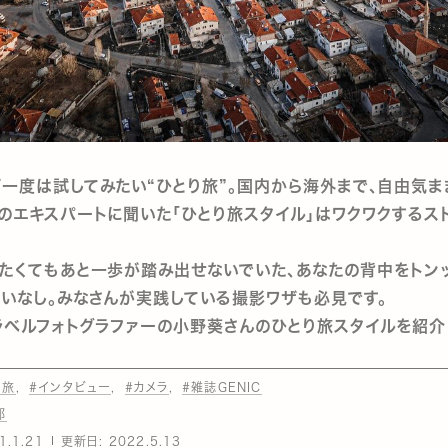
一度は試してみたい“ひとり旅”。国内から海外まで、自由気ま
のエキスパートに聞いた「ひとり旅スタイル」はワクワクするス
たくてもあと一歩が踏み出せないでいた、あなたの背中をトン
いなし。みなさんが実践している撮影ワザも必見です。
ラベルフォトグラファーの小野葵さんのひとり旅スタイルを紹介
ま旅
#インタビュー
#カメラ
#雑誌GENIC
部
1.1.21
更新日:
2022.5.13