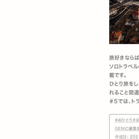
旅好きならば
ソロトラベル
載です。
ひとり旅をし
れること間違
＃５では、ト
#おひとりさ
GENIC編集
作成日:
202