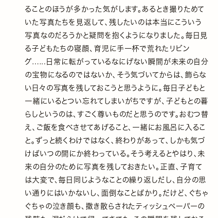
ることのほうが多かった気がします。あるとき撮りためて
いた写真たちを見返して、残したいのは本当にこういう
写真なのだろうかと疑問を抱くようになりました。毎日見
る子どもたちの寝顔、育児に手一杯で荒れたリビン
グ......日常に転がっているなにげない瞬間が未来の自分
の宝物になるのではないか、そう気づいてからは、飾らな
い日々の写真を残しておこうと思うように。毎日子どもと
一緒にいるとつい忘れてしまいがちですが、子どもとの暮
らしというのは、すごく尊いものだと思うのです。おむつ替
え、ご飯を食べさせてあげること、一緒にお風呂に入るこ
と。ずっと続くわけではなく、終わりがあって、しかも気づ
けばいつの間にか終わっている。そう考えるとやはり、未
来の自分のために写真を残しておきたい。正直、子育て
は大変で、毎日同じようなことの繰り返しだし、自分の思
い通りにはいかないし、面倒なことばかり。だけど、ぐちゃ
ぐちゃの泣き顔も、撒き散らされたティッシュペーパーの