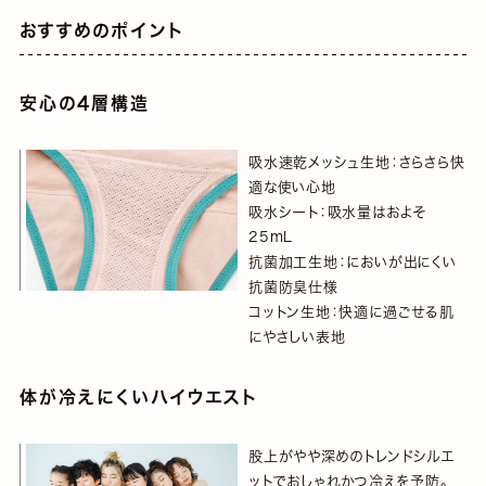
おすすめのポイント
安心の4層構造
吸水速乾メッシュ生地：さらさら快
適な使い心地
吸水シート：吸水量はおよそ
25mL
抗菌加工生地：においが出にくい
抗菌防臭仕様
コットン生地：快適に過ごせる肌
にやさしい表地
体が冷えにくいハイウエスト
股上がやや深めのトレンドシルエ
ットでおしゃれかつ冷えを予防。