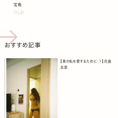
宝島
tkj.jp
おすすめ記事
【素の私を愛するために：１】花盛
友里