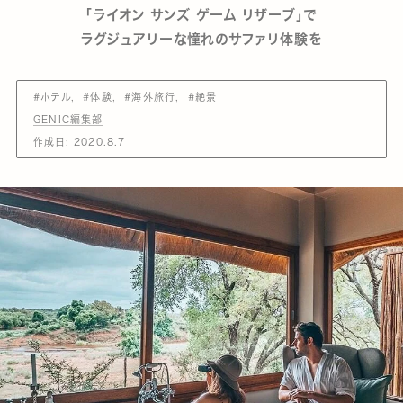
「ライオン サンズ ゲーム リザーブ」で
ラグジュアリーな憧れのサファリ体験を
#ホテル
#体験
#海外旅行
#絶景
GENIC編集部
作成日:
2020.8.7