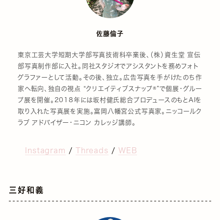
佐藤倫子
東京工芸大学短期大学部写真技術科卒業後、（株）資生堂 宣伝
部写真制作部に入社。同社スタジオでアシスタントを務めフォト
グラファーとして活動。その後、独立。広告写真を手がけたのち作
家へ転向、独自の視点 “クリエイティブスナップ®”で個展・グルー
プ展を開催。2018年には坂村健氏総合プロデュースのもとAIを
取り入れた写真展を実施。富岡八幡宮公式写真家。ニッコールク
ラブ アドバイザー・ニコン カレッジ講師。
Instagram
/
Threads
/
WEB
三好和義