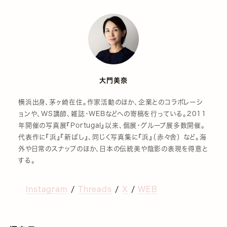
大門美奈
横浜出身、茅ヶ崎在住。作家活動のほか、企業とのコラボレーシ
ョンや、WS講師、雑誌・WEBなどへの寄稿を行っている。2011
年開催の写真展『Portugal』以来、個展・グループ展多数開催。
代表作に『浜』『新ばし』、同じく写真集に『浜』（赤々舎） など。海
外や日常のスナップのほか、日本の伝統美や陰影の表現を得意と
する。
Instagram
/
Threads
/
X
/
WEB