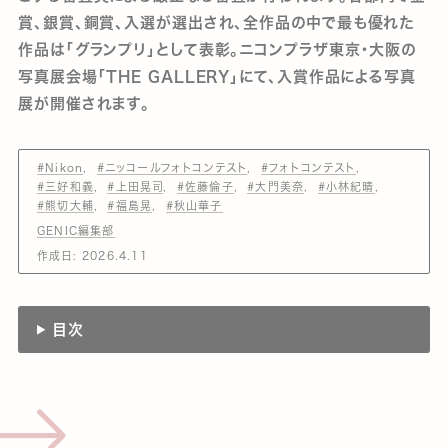
賞、銀賞、銅賞、入選が選出され、全作品の中で最も優れた
作品は「グランプリ」として表彰。ニコンプラザ東京・大阪の
写真展会場「THE GALLERY」にて、入賞作品による写真
展が開催されます。
#Nikon
#ニッコールフォトコンテスト
#フォトコンテスト
#三好和義
#上田晃司
#佐藤倫子
#大門美奈
#小林紀晴
#熊切大輔
#福島晃
#秋山華子
GENIC編集部
作成日:
2026.4.11
目次