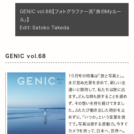
GENIC vol.68【フォトグラファー流「旅のMyルー
ル」】
Edit：Satoko Takeda
GENIC vol.68
10月号の特集は「旅と写真と」。
まだ見ぬ光景を求めて、新しい出
逢いに期待して、私たちは旅に出
ます。どんな時も旅することを諦め
ず、その想いを持ち続けてきまし
た。ふたたび動き出した時計を止
めずに、「いつか」という言葉を捨
てて。写真は旅する原動力。今すぐ
カメラを持って、日本へ、世界へ。