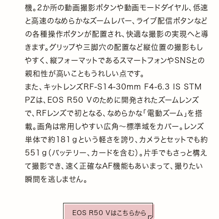
機。2か所の動画撮影ボタンや動画モードダイヤル、低速
と高速のなめらかなズームレバー、ライブ配信ボタンなど
の各種操作ボタンが配置され、快適な撮影の実現へと導
きます。グリップや三脚穴の配置など縦位置の撮影もし
やすく、縦フォーマットであるスマートフォンやSNSとの
親和性が高いこともうれしい点です。
また、キットレンズRF-S14-30mm F4-6.3 IS STM
PZは、EOS R50 Vのために開発されたズームレンズ
で、RFレンズで初となる、なめらかな「電動ズーム」を搭
載。画角は常用しやすい広角～標準域をカバー。レンズ
単体で約181ｇという軽さを誇り、カメラとセットでも約
551ｇ（バッテリー、カードを含む）。片手でもさっと構え
て撮影でき、速く正確なAF機能もあいまって、撮りたい
瞬間を逃しません。
EOS R50 Vはこちらから