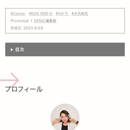
#Canon
#EOS R50 V
#カメラ
#大石結花
Promoted
GENIC編集部
作成日:
2025.8.29
目次
プロフィール