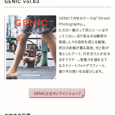
GENIC vol.63
GENIC7月号のテーマは「Street
Photography」。
ただの一瞬だって同じシーンはや
ってこない。切り取るのは瞬間の
物語。人々の息吹を感じる雑踏、
昨日の余韻が薫る路地、光と影が
落としたアート、行き交う人が生み
出すドラマ…。想像力を掻き立て
るストリートフォトグラフィーと、
撮り手の想いをお届けします。
GENIC公式オンラインショップ