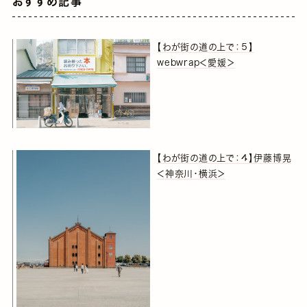
おすすめ記事
【わが街の道の上で：５】
webwrap＜愛媛＞
【わが街の道の上で：４】伊藤博晃
＜神奈川・横浜＞