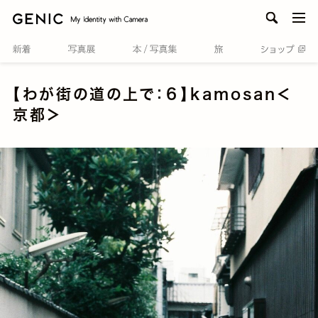
men
【わが街の道の上で：６】kamosan＜
京都＞