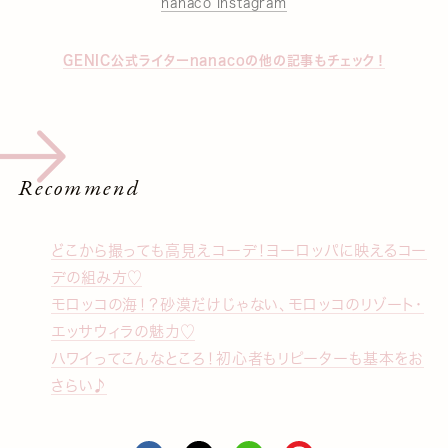
nanaco Instagram
GENIC公式ライターnanacoの他の記事もチェック！
Recommend
どこから撮っても高見えコーデ！ヨーロッパに映えるコー
デの組み方♡
モロッコの海！？砂漠だけじゃない、モロッコのリゾート・
エッサウィラの魅力♡
ハワイってこんなところ！初心者もリピーターも基本をお
さらい♪