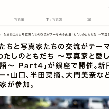
生き物たちと写真家たちの交流がテーマの企画展「わたしのともだち ～写真家と愛しい存在の物語～ Part4」が銀座で開催。新田樹、ハービー・山口、半田菜摘、大門
たちと写真家たちの交流がテー
わたしのともだち ～写真家と愛
語～ Part4」が銀座で開催。新
ー・山口、半田菜摘、大門美奈な
家が参加。