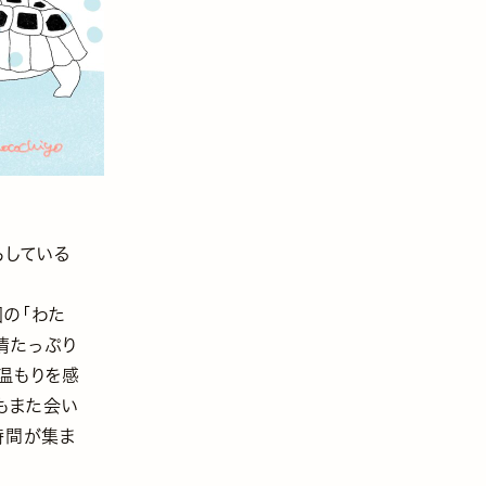
らしている
の「わた
情たっぷり
温もりを感
もまた会い
時間が集ま