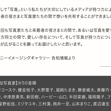
そして「写真」という私たちが大切にしているメディアが持つ力に
館者の皆さまと写真家たちの間で想いを共有することができまし
今回も写真家たちと来館者の皆さまとの間で、あるいは写真を愛
者方同士の間で、愛しい存在について、そして写真が持つ力につ
いが広がることを願ってお届けしたいと思います。
ソニーイメージングギャラリー 告知情報より
加写真家】※50音順
村コースケ、榎並悦子、大野葉子、尾﨑たまき、勝倉崚太、斎藤巧
奈、中津原勇気、新田樹、ハービー・山口、半田菜摘、福岡陽子、
星野佑佳、ミゾタユキ、三村漢、桃井一至、山本まりこ、渡辺達生