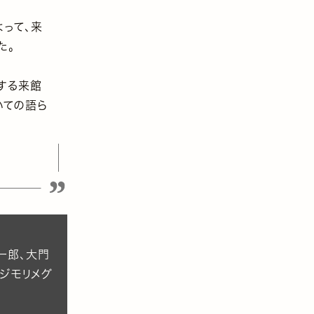
よって、来
た。
する来館
いての語ら
一郎、大門
フジモリメグ