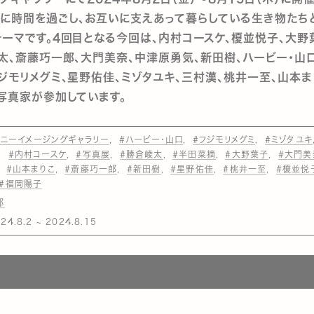
に時間を過ごし、お互いに支えあって暮らしている生き物たち
ーマです。4回目となる今回は、内村コースケ、榎並悦子、大野
太、斎藤巧一郎、大門美奈、中津原勇気、新田樹、ハービー・山
ジモリメグミ、星野佑佳、ミゾタユキ、三村漢、桃井一至、山本ま
写真家が参加しています。
ソニーイメージングギャラリー
#ハービー・山口
#フジモリメグミ
#ミゾタユキ
#内村コースケ
#写真展
#勝倉崚太
#半田菜摘
#大野葉子
#大門美
#山本まりこ
#斎藤巧一郎
#新田樹
#星野佑佳
#桃井一至
#榎並悦
#福岡陽子
部
4.8.2 ~ 2024.8.15