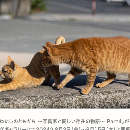
わたしのともだち ～写真家と愛しい存在の物語～ Part4」が
グギャラリーにて2024年8月2日（金）～8月15日（木）に開