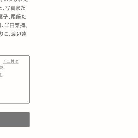
と、写真家た
葉子、尾﨑た
口、半田菜摘、
りこ、渡辺達
#三村漢
奈
子