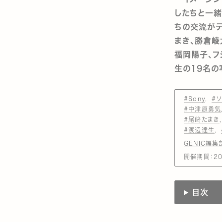
したちと一緒
ちの交流がテ
まき、勝倉崚
福岡陽子、フ
生の19名の
#Sony
#
#中津原勇気
#尾﨑たまき
#渡辺達生
GENIC編集
開催期間：202
目次