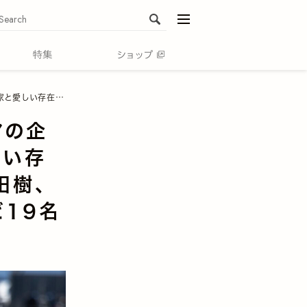
menu
美奈など19名の写真家が参加。
マの企
しい存
田樹、
ど19名