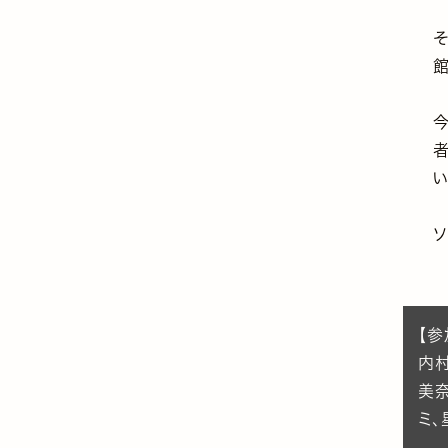
【参
内
美
ミ、