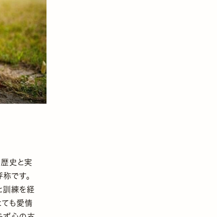
も歴史と実
呼称です。
と訓練を経
とても愛情
らず心の支