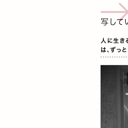
写して
人に生き
は、ずっ