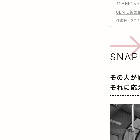
#GENIC vo
GENIC編集
作成日:
202
SNAP
その人が
それに応