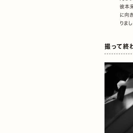
彼本
に向
りまし
撮って終