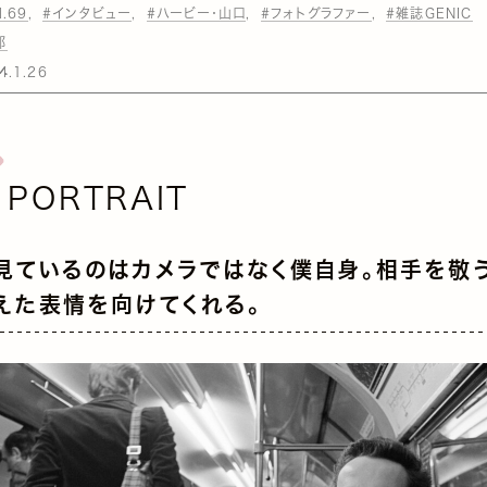
l.69
#インタビュー
#ハービー・山口
#フォトグラファー
#雑誌GENIC
部
4.1.26
 PORTRAIT
見ているのはカメラではなく僕自身。相手を敬う
えた表情を向けてくれる。