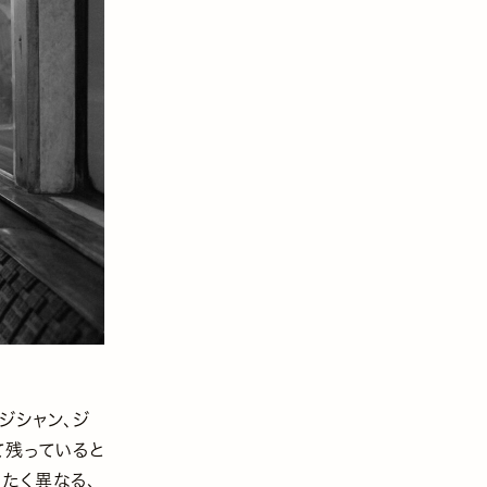
゙シャン、ジ
て残っていると
ったく異なる、