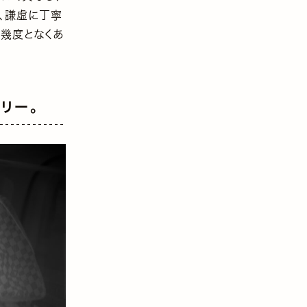
、謙虚に丁寧
は幾度となくあ
リー。