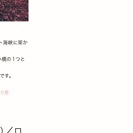
ート海峡に架か
い橋の１つと
です。
吊り橋
ジ）／ロ