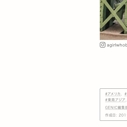
agirlwho
#アメリカ
#東南アジア
GENIC編集
作成日:
201