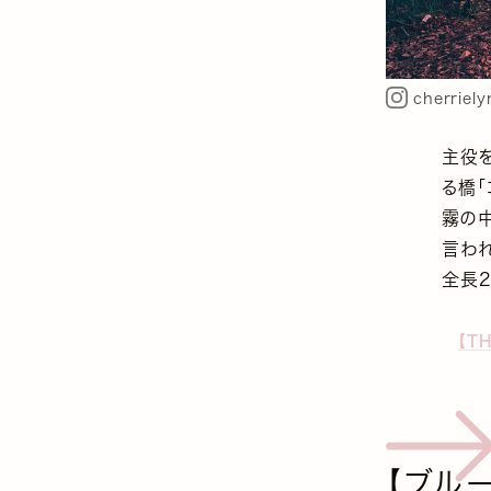
cherriely
主役
る橋「
霧の
言われ
全長
【T
【ブルー