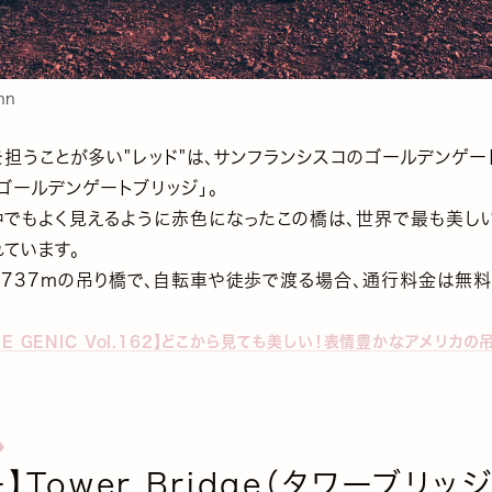
nn
を担うことが多い"レッド"は、サンフランシスコのゴールデンゲ
ゴールデンゲートブリッジ」。
中でもよく見えるように赤色になったこの橋は、世界で最も美し
ています。
2737mの吊り橋で、自転車や徒歩で渡る場合、通行料金は無料
HE GENIC Vol.162】どこから見ても美しい！表情豊かなアメリカの
】Tower Bridge（タワーブリッ