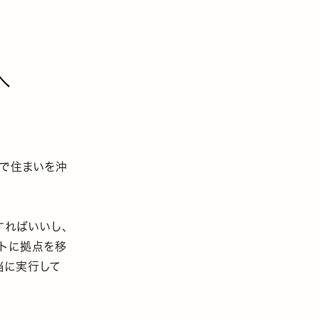
へ
やで住まいを沖
すればいいし、
トに拠点を移
当に実行して