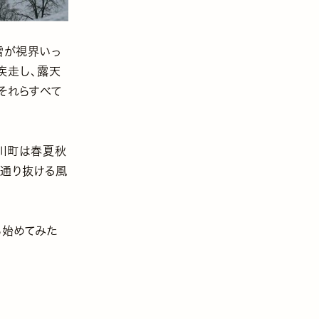
雪が視界いっ
疾走し、露天
それらすべて
上川町は春夏秋
の通り抜ける風
ら始めてみた