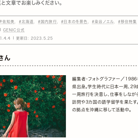
と文章でお楽しみください。
伊佐知美
#北海道
#国内旅行
#日本の冬景色
#染谷ノエル
#移住特集
GENIC公式
1.4.4
更新日:
2023.5.25
さん
編集者・フォトグラファー／198
県出身。学生時代に日本一周、29
一周旅行を決意し、仕事をしなが
訪問や3カ国の語学留学を果たす
の拠点を沖縄に移して活動中。