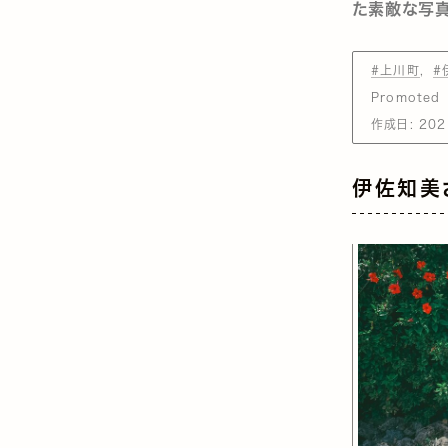
た素敵な写真
#上川町
#
Promoted
作成日:
202
伊佐知美