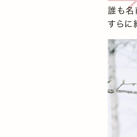
誰も名
すらに