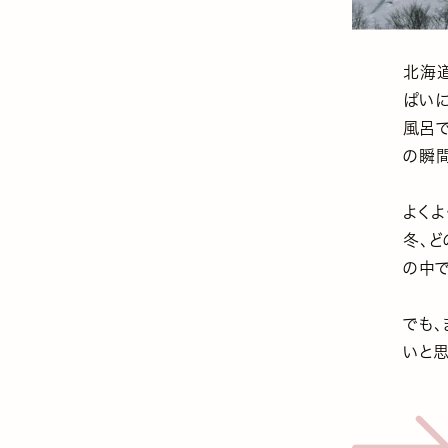
北海
ぱい
風呂
の瞬
よく
冬、
の中
でも
いと思