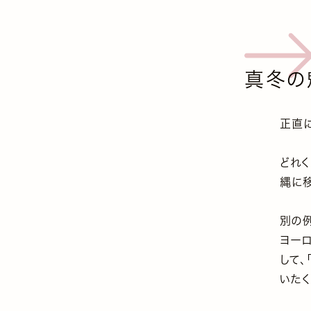
真冬の
正直に
どれ
縄に移
別の
ヨー
して
いたく