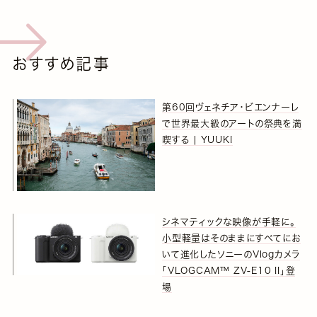
おすすめ記事
第60回ヴェネチア・ビエンナーレ
で世界最大級のアートの祭典を満
喫する | YUUKI
シネマティックな映像が手軽に。
小型軽量はそのままにすべてにお
いて進化したソニーのVlogカメラ
「VLOGCAM™ ZV-E10 II」登
場