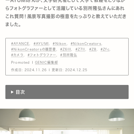
ーAYUMIさんが、文学研究者として大学で教鞭をとりなが
らフォトグラファーとして活躍している別所隆弘さんにあれ
これ質問！風景写真撮影の極意をたっぷりと教えていただき
ました。
#AYANCE
#AYUMI
#Nikon
#NikonCreators
#NikonCreatorsの履歴書
#Z6III
#Z7II
#Z8
#Zfc
#カメラ
#フォトグラファー
#別所隆弘
Promoted
GENIC編集部
作成日:
2024.11.26
更新日:
2024.12.25
目次