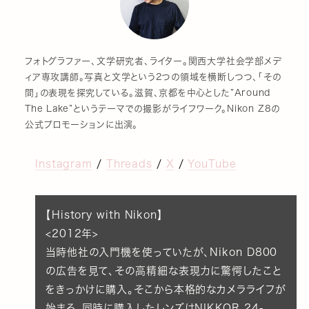
フォトグラファー、文学研究者、ライター。関西大学社会学部メデ
ィア専攻講師。写真と文学という2つの領域を横断しつつ、「その
間」の表現を探究している。滋賀、京都を中心とした”Around
The Lake”というテーマでの撮影がライフワーク。Nikon Z8の
公式プロモーションに出演。
Instagram
/
Threads
/
X
/
YouTube
【History with Nikon】
<2012年>
当時他社の入門機を使っていたが、Nikon D800
の広告を見て、その高精細な表現力に驚愕したこと
をきっかけに購入。そこから本格的なカメラライフが
始まる。同時に購入したレンズはNIKKOR 24-