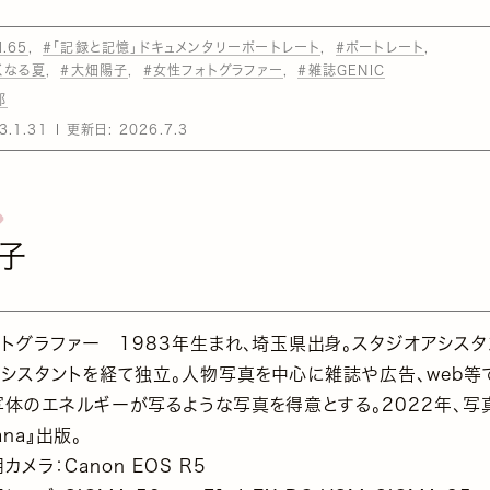
l.65
#「記録と記憶」ドキュメンタリーポートレート
#ポートレート
くなる夏
#大畑陽子
#女性フォトグラファー
#雑誌GENIC
部
3.1.31
更新日:
2026.7.3
子
ォトグラファー 1983年生まれ、埼玉県出身。スタジオアシスタ
アシスタントを経て独立。人物写真を中心に雑誌や広告、web等
写体のエネルギーが写るような写真を得意とする。2022年、写
ana』出版。
カメラ：Canon EOS R5