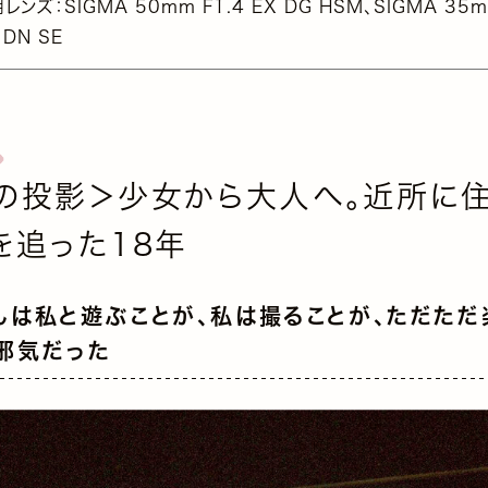
レンズ：SIGMA 50mm F1.4 EX DG HSM、SIGMA 35m
 DN SE
の投影＞少女から大人へ。近所に
を追った18年
んは私と遊ぶことが、私は撮ることが、ただただ
邪気だった