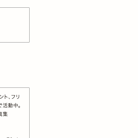
ント、フリ
で活動中。
真集