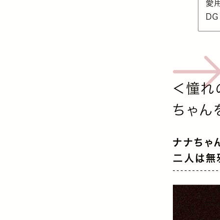
愛用
DG
＜憧れ
ちゃん
ナナちゃ
二人は無