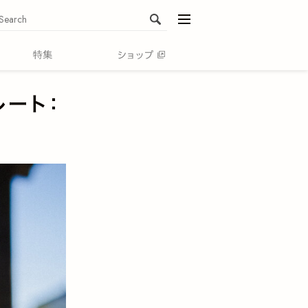
menu
レート：