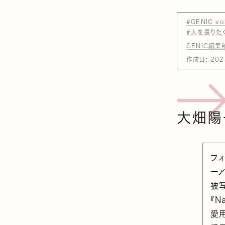
#GENIC vo
#人を撮りた
GENIC編集
作成日:
202
大畑陽
フ
ー
被
『N
愛用