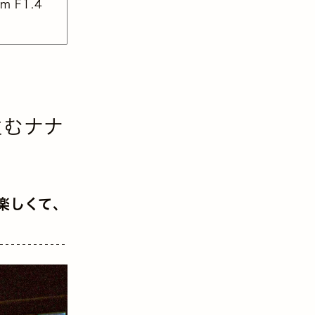
m F1.4
住むナナ
楽しくて、